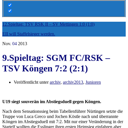
12.Spieltag: TSV RSK II – SV Mettingen 1:0 (1:0)
EII will Staffelsieger werden.
Nov.
04
2013
9.Spieltag: SGM FC/RSK –
TSV Köngen 7:2 (2:1)
Veröffentlicht unter
archiv
,
archiv2013
,
Junioren
U19 siegt souverän im Abstiegsduell gegen Köngen.
Nach dem Sensationssieg beim Tabellenführer Nürtingen setzte die
Truppe von Luca Greco und Jochen Köstle nach und überrannte
Köngen im Abstiegsduell mit 7:2. Mit nur einer Veränderung in der
Startelf wollten die Esslinger ihren ersten Heimsieg einfahren aber