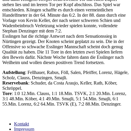
stehen lies und im leeren Tor per Kopf abschloss. Das Spiel war
entschieden. Köngen schaffte es durch einen vermeintlichen
Handelfmeter in der 64. Minute das 6:2. In der 88. dann durch eine
Vorlage von Kevin Keller, der nach seiner schweren Schien und
Wadenbeinbruch Verletzung wieder spielen konnte, vollendete
Stephan Denzinger mit dem 7:2.
Esslingen hat die richtige Antwort nach dem Sensationssieg in
Nürtingen gezeigt. Der Knoten scheint geplatzt zu sein. Die in der
Offensive so schwache Esslinger Mannschaft scheint doch genug
Qualität zu haben. Die 11 Tore in den letzten zwei Spielen liefern
den Beweis dafür. Nächste Woche fahren dann die Esslinger nach
Weilheim und wollen diesen positiven Trend fortsetzen.
Aufstellung
: Fellhauer, Rabus, Föll, Salen, Pfeiffer, Lorenz, Hägele,
Scholz, Clauss, Denzingen, Smajli.
Reservebank
: Schuder, da Costa Araujo, Keller, Rath, Köber,
Schröppel.
Tore
: 1:0 12.Min. Clauss, 1:1 18.Min. TSVK, 2:1 20.Min. Lorenz,
3:1 48.Min. Köber, 4:1 49.Min. Smajli, 5:1 54.Min. Smajli, 6:1
55.Min. Lorenz, 6:2 64.Min. TSVK (E), 7:2 88.Min. Denzinger.
Kontakt
Impressum