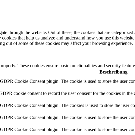
e through the website. Out of these, the cookies that are categorized a
rty cookies that help us analyze and understand how you use this websit
ting out of some of these cookies may affect your browsing experience.
 properly. These cookies ensure basic functionalities and security featu
Beschreibung
y GDPR Cookie Consent plugin. The cookie is used to store the user cons
 GDPR cookie consent to record the user consent for the cookies in the 
y GDPR Cookie Consent plugin. The cookies is used to store the user co
y GDPR Cookie Consent plugin. The cookie is used to store the user cons
y GDPR Cookie Consent plugin. The cookie is used to store the user con