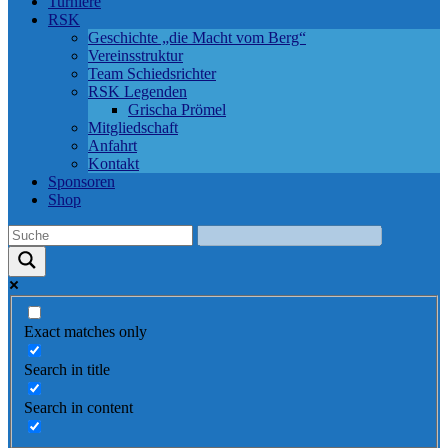
Turniere
RSK
Geschichte „die Macht vom Berg“
Vereinsstruktur
Team Schiedsrichter
RSK Legenden
Grischa Prömel
Mitgliedschaft
Anfahrt
Kontakt
Sponsoren
Shop
Exact matches only
Search in title
Search in content