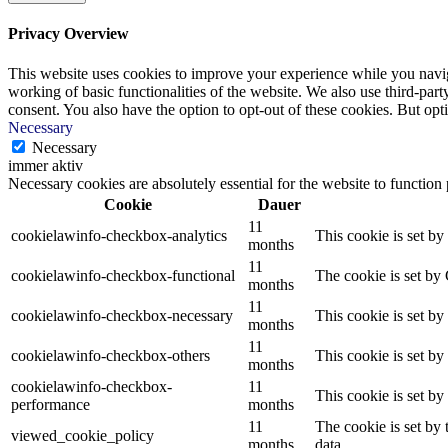
Privacy Overview
This website uses cookies to improve your experience while you navigat
working of basic functionalities of the website. We also use third-pa
consent. You also have the option to opt-out of these cookies. But op
Necessary
Necessary
immer aktiv
Necessary cookies are absolutely essential for the website to function
Cookie
Dauer
11
cookielawinfo-checkbox-analytics
This cookie is set b
months
11
cookielawinfo-checkbox-functional
The cookie is set by
months
11
cookielawinfo-checkbox-necessary
This cookie is set b
months
11
cookielawinfo-checkbox-others
This cookie is set b
months
cookielawinfo-checkbox-
11
This cookie is set b
performance
months
11
The cookie is set by
viewed_cookie_policy
months
data.