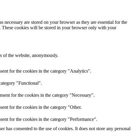
s necessary are stored on your browser as they are essential for the
e. These cookies will be stored in your browser only with your
res of the website, anonymously.
ent for the cookies in the category "Analytics".
category "Functional".
nsent for the cookies in the category "Necessary".
ent for the cookies in the category "Other.
sent for the cookies in the category "Performance".
r has consented to the use of cookies. It does not store any personal