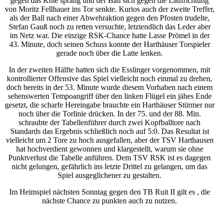
gegen das Knie sprang und der Ball sich gegen die Laufrichtung
von Moritz Fellhauer ins Tor senkte. Kurios auch der zweite Treffer,
als der Ball nach einer Abwehraktion gegen den Pfosten trudelte,
Stefan Gauß noch zu retten versuchte, letztendlich das Leder aber
im Netz war. Die einzige RSK-Chance hatte Lasse Prömel in der
43. Minute, doch seinen Schuss konnte der Harthäuser Torspieler
gerade noch über die Latte lenken.
In der zweiten Hälfte hatten sich die Esslinger vorgenommen, mit
kontrollierter Offensive das Spiel vielleicht noch einmal zu drehen,
doch bereits in der 53. Minute wurde diesem Vorhaben nach einem
sehenswerten Tempoangriff über den linken Flügel ein jähes Ende
gesetzt, die scharfe Hereingabe brauchte ein Harthäuser Stürmer nur
noch über die Torlinie drücken. In der 75. und der 88. Min.
schraubte der Tabellenführer durch zwei Kopfballtore nach
Standards das Ergebnis schließlich noch auf 5:0. Das Resultat ist
vielleicht um 2 Tore zu hoch ausgefallen, aber der TSV Harthausen
hat hochverdient gewonnen und klargestellt, warum sie ohne
Punktverlust die Tabelle anführen. Dem TSV RSK ist es dagegen
nicht gelungen, gefährlich ins letzte Drittel zu gelangen, um das
Spiel ausgeglichener zu gestalten.
Im Heimspiel nächsten Sonntag gegen den TB Ruit II gilt es , die
nächste Chance zu punkten auch zu nutzen.