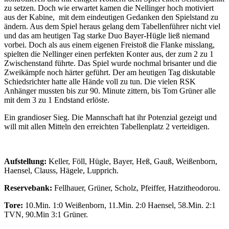
zu setzen. Doch wie erwartet kamen die Nellinger hoch motiviert
aus der Kabine, mit dem eindeutigen Gedanken den Spielstand zu
ändern. Aus dem Spiel heraus gelang dem Tabellenführer nicht viel
und das am heutigen Tag starke Duo Bayer-Hügle ließ niemand
vorbei. Doch als aus einem eigenen Freistoß die Flanke misslang,
spielten die Nellinger einen perfekten Konter aus, der zum 2 zu 1
Zwischenstand führte. Das Spiel wurde nochmal brisanter und die
Zweikämpfe noch härter geführt. Der am heutigen Tag diskutable
Schiedsrichter hatte alle Hände voll zu tun. Die vielen RSK
Anhänger mussten bis zur 90. Minute zittern, bis Tom Grüner alle
mit dem 3 zu 1 Endstand erlöste.
Ein grandioser Sieg. Die Mannschaft hat ihr Potenzial gezeigt und
will mit allen Mitteln den erreichten Tabellenplatz 2 verteidigen.
Aufstellung:
Keller, Föll, Hügle, Bayer, Heß, Gauß, Weißenborn,
Haensel, Clauss, Hägele, Lupprich.
Reservebank:
Fellhauer, Grüner, Scholz, Pfeiffer, Hatzitheodorou.
Tore:
10.Min. 1:0 Weißenborn, 11.Min. 2:0 Haensel, 58.Min. 2:1
TVN, 90.Min 3:1 Grüner.