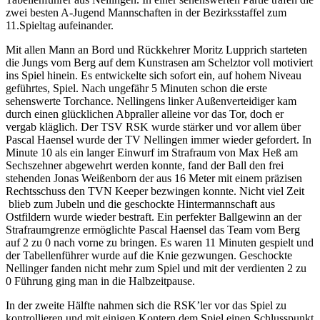
zwei besten A-Jugend Mannschaften in der Bezirksstaffel zum
11.Spieltag aufeinander.
Mit allen Mann an Bord und Rückkehrer Moritz Lupprich starteten
die Jungs vom Berg auf dem Kunstrasen am Schelztor voll motiviert
ins Spiel hinein. Es entwickelte sich sofort ein, auf hohem Niveau
geführtes, Spiel. Nach ungefähr 5 Minuten schon die erste
sehenswerte Torchance. Nellingens linker Außenverteidiger kam
durch einen glücklichen Abpraller alleine vor das Tor, doch er
vergab kläglich. Der TSV RSK wurde stärker und vor allem über
Pascal Haensel wurde der TV Nellingen immer wieder gefordert. In
Minute 10 als ein langer Einwurf im Strafraum von Max Heß am
Sechszehner abgewehrt werden konnte, fand der Ball den frei
stehenden Jonas Weißenborn der aus 16 Meter mit einem präzisen
Rechtsschuss den TVN Keeper bezwingen konnte. Nicht viel Zeit
blieb zum Jubeln und die geschockte Hintermannschaft aus
Ostfildern wurde wieder bestraft. Ein perfekter Ballgewinn an der
Strafraumgrenze ermöglichte Pascal Haensel das Team vom Berg
auf 2 zu 0 nach vorne zu bringen. Es waren 11 Minuten gespielt und
der Tabellenführer wurde auf die Knie gezwungen. Geschockte
Nellinger fanden nicht mehr zum Spiel und mit der verdienten 2 zu
0 Führung ging man in die Halbzeitpause.
In der zweite Hälfte nahmen sich die RSK’ler vor das Spiel zu
kontrollieren und mit einigen Kontern dem Spiel einen Schlusspunkt