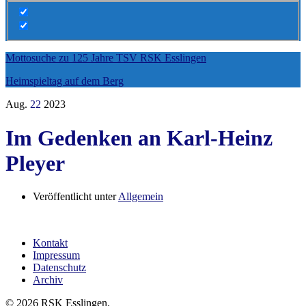
Mottosuche zu 125 Jahre TSV RSK Esslingen
Heimspieltag auf dem Berg
Aug.
22
2023
Im Gedenken an Karl-Heinz
Pleyer
Veröffentlicht unter
Allgemein
Kontakt
Impressum
Datenschutz
Archiv
© 2026 RSK Esslingen.