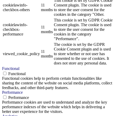
This cookie is set by GDPR Cookie
cookielawinfo-
11
Consent plugin. The cookie is used
checkbox-others
months
to store the user consent for the
cookies in the category "Other.
This cookie is set by GDPR Cookie
cookielawinfo-
Consent plugin. The cookie is used
11
checkbox-
to store the user consent for the
months
performance
cookies in the category
"Performance".
The cookie is set by the GDPR
Cookie Consent plugin and is used
11
viewed_cookie_policy
to store whether or not user has
months
consented to the use of cookies. It
does not store any personal data.
Functional
Functional
Functional cookies help to perform certain functionalities like
sharing the content of the website on social media platforms, collect
feedbacks, and other third-party features.
Performance
Performance
Performance cookies are used to understand and analyze the key
performance indexes of the website which helps in delivering a
better user experience for the visitors.