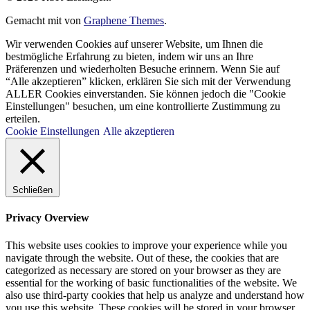
Gemacht mit
von
Graphene Themes
.
Wir verwenden Cookies auf unserer Website, um Ihnen die
bestmögliche Erfahrung zu bieten, indem wir uns an Ihre
Präferenzen und wiederholten Besuche erinnern. Wenn Sie auf
“Alle akzeptieren” klicken, erklären Sie sich mit der Verwendung
ALLER Cookies einverstanden. Sie können jedoch die "Cookie
Einstellungen" besuchen, um eine kontrollierte Zustimmung zu
erteilen.
Cookie Einstellungen
Alle akzeptieren
Schließen
Privacy Overview
This website uses cookies to improve your experience while you
navigate through the website. Out of these, the cookies that are
categorized as necessary are stored on your browser as they are
essential for the working of basic functionalities of the website. We
also use third-party cookies that help us analyze and understand how
you use this website. These cookies will be stored in your browser