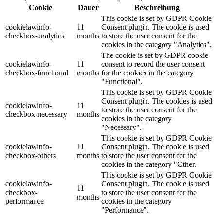
Cookie
Dauer
Beschreibung
This cookie is set by GDPR Cookie
cookielawinfo-
11
Consent plugin. The cookie is used
checkbox-analytics
months
to store the user consent for the
cookies in the category "Analytics".
The cookie is set by GDPR cookie
cookielawinfo-
11
consent to record the user consent
checkbox-functional
months
for the cookies in the category
"Functional".
This cookie is set by GDPR Cookie
Consent plugin. The cookies is used
cookielawinfo-
11
to store the user consent for the
checkbox-necessary
months
cookies in the category
"Necessary".
This cookie is set by GDPR Cookie
cookielawinfo-
11
Consent plugin. The cookie is used
checkbox-others
months
to store the user consent for the
cookies in the category "Other.
This cookie is set by GDPR Cookie
cookielawinfo-
Consent plugin. The cookie is used
11
checkbox-
to store the user consent for the
months
performance
cookies in the category
"Performance".