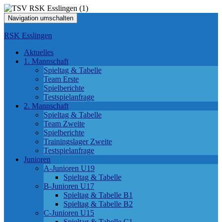
Navigation umschalten
RSK Esslingen
Aktuelles
1. Mannschaft
Spieltag & Tabelle
Team Erste
Spielberichte
Testspielanfrage
2. Mannschaft
Spieltag & Tabelle
Team Zweite
Spielberichte
Trainingslager Zweite
Testspielanfrage
Junioren
A-Junioren U19
Spieltag & Tabelle
B-Junioren U17
Spieltag & Tabelle B1
Spieltag & Tabelle B2
C-Junioren U15
Spieltag & Tabelle C1