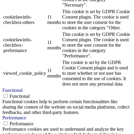
"Necessary".
This cookie is set by GDPR Cookie
cookielawinfo-
11
Consent plugin. The cookie is used
checkbox-others
months
to store the user consent for the
cookies in the category "Other.
This cookie is set by GDPR Cookie
cookielawinfo-
Consent plugin. The cookie is used
11
checkbox-
to store the user consent for the
months
performance
cookies in the category
"Performance".
The cookie is set by the GDPR
Cookie Consent plugin and is used
11
viewed_cookie_policy
to store whether or not user has
months
consented to the use of cookies. It
does not store any personal data.
Functional
Functional
Functional cookies help to perform certain functionalities like
sharing the content of the website on social media platforms, collect
feedbacks, and other third-party features.
Performance
Performance
Performance cookies are used to understand and analyze the key