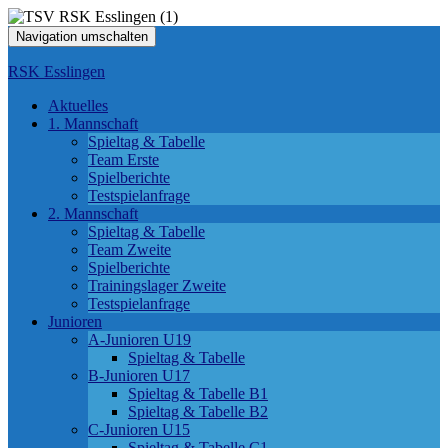
Navigation umschalten
RSK Esslingen
Aktuelles
1. Mannschaft
Spieltag & Tabelle
Team Erste
Spielberichte
Testspielanfrage
2. Mannschaft
Spieltag & Tabelle
Team Zweite
Spielberichte
Trainingslager Zweite
Testspielanfrage
Junioren
A-Junioren U19
Spieltag & Tabelle
B-Junioren U17
Spieltag & Tabelle B1
Spieltag & Tabelle B2
C-Junioren U15
Spieltag & Tabelle C1