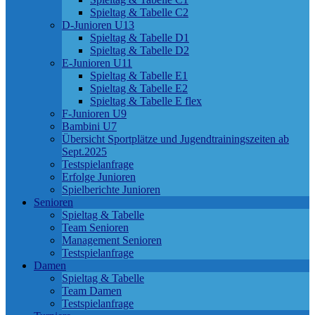
Spieltag & Tabelle C2
D-Junioren U13
Spieltag & Tabelle D1
Spieltag & Tabelle D2
E-Junioren U11
Spieltag & Tabelle E1
Spieltag & Tabelle E2
Spieltag & Tabelle E flex
F-Junioren U9
Bambini U7
Übersicht Sportplätze und Jugendtrainingszeiten ab
Sept.2025
Testspielanfrage
Erfolge Junioren
Spielberichte Junioren
Senioren
Spieltag & Tabelle
Team Senioren
Management Senioren
Testspielanfrage
Damen
Spieltag & Tabelle
Team Damen
Testspielanfrage