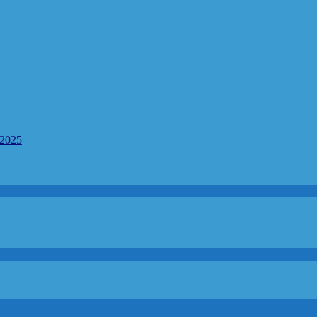
.2025