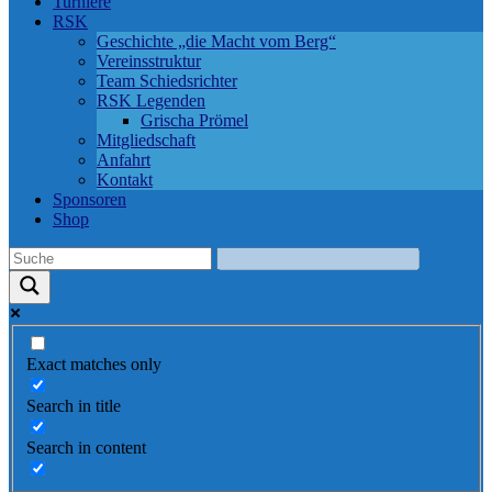
Turniere
RSK
Geschichte „die Macht vom Berg“
Vereinsstruktur
Team Schiedsrichter
RSK Legenden
Grischa Prömel
Mitgliedschaft
Anfahrt
Kontakt
Sponsoren
Shop
Exact matches only
Search in title
Search in content