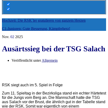
Hochzeit: Die RSK`ler gratulieren von ganzem Herzen
C1-Junioren: Gute Besserung, Kämpferherz!
Nov.
02
2025
Ausärtssieg bei der TSG Salach
Veröffentlicht unter
Allgemein
RSK siegt auch im 5. Spiel in Folge
Zum 11. Spieltag in der Bezirksliga stand ein echter Härtetest
für die Jungs vom Berg an. Die Mannschaft hatte die TSG
aus Salach vor der Brust, die ähnlich gut in der Tabelle stand
wie der RSK. Somit war eigentlich von einem