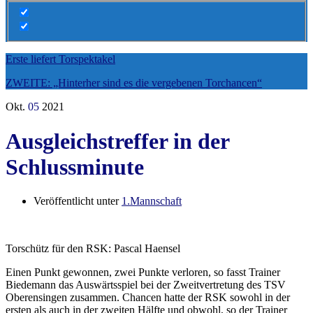
Erste liefert Torspektakel
ZWEITE: „Hinterher sind es die vergebenen Torchancen“
Okt.
05
2021
Ausgleichstreffer in der
Schlussminute
Veröffentlicht unter
1.Mannschaft
Torschütz für den RSK: Pascal Haensel
Einen Punkt gewonnen, zwei Punkte verloren, so fasst Trainer
Biedemann das Auswärtsspiel bei der Zweitvertretung des TSV
Oberensingen zusammen. Chancen hatte der RSK sowohl in der
ersten als auch in der zweiten Hälfte und obwohl, so der Trainer