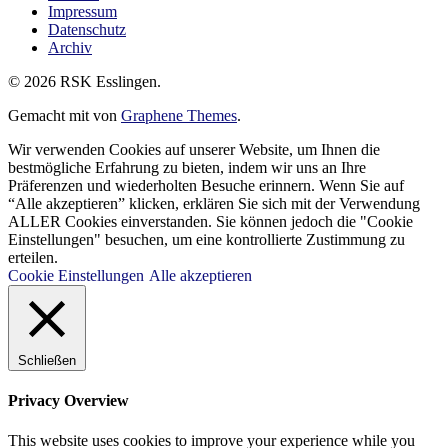
Impressum
Datenschutz
Archiv
© 2026 RSK Esslingen.
Gemacht mit
von
Graphene Themes
.
Wir verwenden Cookies auf unserer Website, um Ihnen die
bestmögliche Erfahrung zu bieten, indem wir uns an Ihre
Präferenzen und wiederholten Besuche erinnern. Wenn Sie auf
“Alle akzeptieren” klicken, erklären Sie sich mit der Verwendung
ALLER Cookies einverstanden. Sie können jedoch die "Cookie
Einstellungen" besuchen, um eine kontrollierte Zustimmung zu
erteilen.
Cookie Einstellungen
Alle akzeptieren
Schließen
Privacy Overview
This website uses cookies to improve your experience while you