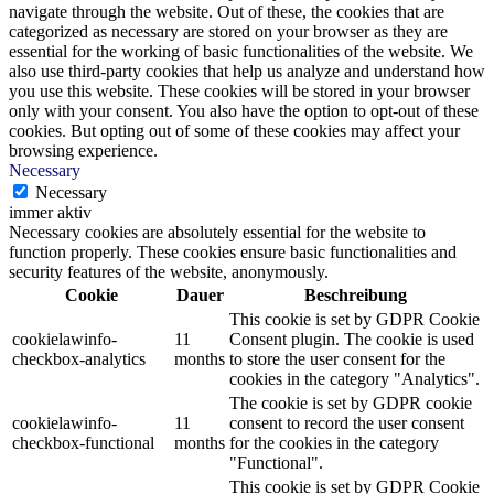
navigate through the website. Out of these, the cookies that are
categorized as necessary are stored on your browser as they are
essential for the working of basic functionalities of the website. We
also use third-party cookies that help us analyze and understand how
you use this website. These cookies will be stored in your browser
only with your consent. You also have the option to opt-out of these
cookies. But opting out of some of these cookies may affect your
browsing experience.
Necessary
Necessary
immer aktiv
Necessary cookies are absolutely essential for the website to
function properly. These cookies ensure basic functionalities and
security features of the website, anonymously.
Cookie
Dauer
Beschreibung
This cookie is set by GDPR Cookie
cookielawinfo-
11
Consent plugin. The cookie is used
checkbox-analytics
months
to store the user consent for the
cookies in the category "Analytics".
The cookie is set by GDPR cookie
cookielawinfo-
11
consent to record the user consent
checkbox-functional
months
for the cookies in the category
"Functional".
This cookie is set by GDPR Cookie