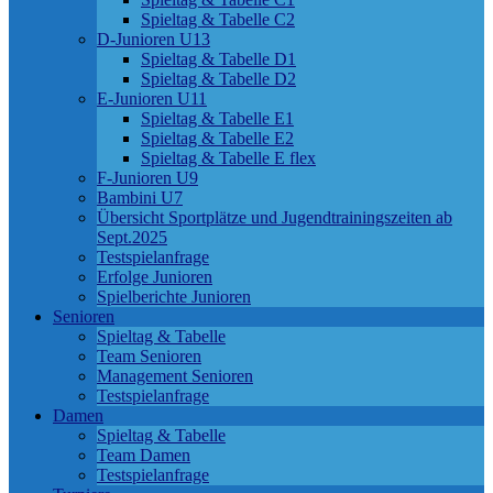
Spieltag & Tabelle C2
D-Junioren U13
Spieltag & Tabelle D1
Spieltag & Tabelle D2
E-Junioren U11
Spieltag & Tabelle E1
Spieltag & Tabelle E2
Spieltag & Tabelle E flex
F-Junioren U9
Bambini U7
Übersicht Sportplätze und Jugendtrainingszeiten ab
Sept.2025
Testspielanfrage
Erfolge Junioren
Spielberichte Junioren
Senioren
Spieltag & Tabelle
Team Senioren
Management Senioren
Testspielanfrage
Damen
Spieltag & Tabelle
Team Damen
Testspielanfrage