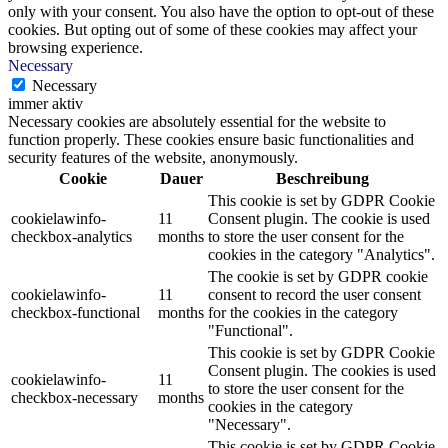
only with your consent. You also have the option to opt-out of these
cookies. But opting out of some of these cookies may affect your
browsing experience.
Necessary
Necessary
immer aktiv
Necessary cookies are absolutely essential for the website to
function properly. These cookies ensure basic functionalities and
security features of the website, anonymously.
Cookie
Dauer
Beschreibung
This cookie is set by GDPR Cookie
cookielawinfo-
11
Consent plugin. The cookie is used
checkbox-analytics
months
to store the user consent for the
cookies in the category "Analytics".
The cookie is set by GDPR cookie
cookielawinfo-
11
consent to record the user consent
checkbox-functional
months
for the cookies in the category
"Functional".
This cookie is set by GDPR Cookie
Consent plugin. The cookies is used
cookielawinfo-
11
to store the user consent for the
checkbox-necessary
months
cookies in the category
"Necessary".
This cookie is set by GDPR Cookie