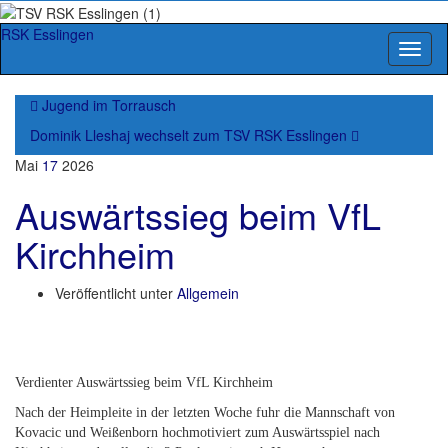
RSK Esslingen
Navig
umsch
Jugend im Torrausch
Dominik Lleshaj wechselt zum TSV RSK Esslingen
Mai
17
2026
Auswärtssieg beim VfL
Kirchheim
Veröffentlicht unter
Allgemein
Verdienter Auswärtssieg beim VfL Kirchheim
Nach der Heimpleite in der letzten Woche fuhr die Mannschaft von
Kovacic und Weißenborn hochmotiviert zum Auswärtsspiel nach