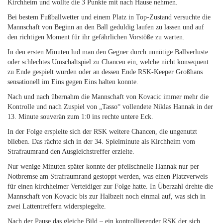
Kirchheim und wollte die 3 Punkte mit nach Hause nehmen.
Bei bestem Fußballwetter und einem Platz in Top-Zustand versuchte die
Mannschaft von Beginn an den Ball geduldig laufen zu lassen und auf
den richtigen Moment für ihr gefährlichen Vorstöße zu warten.
In den ersten Minuten lud man den Gegner durch unnötige Ballverluste
oder schlechtes Umschaltspiel zu Chancen ein, welche nicht konsequent
zu Ende gespielt wurden oder an dessen Ende RSK-Keeper Großhans
sensationell im Eins gegen Eins halten konnte.
Nach und nach übernahm die Mannschaft von Kovacic immer mehr die
Kontrolle und nach Zuspiel von „Tasso“ vollendete Niklas Hannak in der
13. Minute souverän zum 1:0 ins rechte untere Eck.
In der Folge erspielte sich der RSK weitere Chancen, die ungenutzt
blieben. Das rächte sich in der 34. Spielminute als Kirchheim vom
Strafraumrand den Ausgleichstreffer erzielte.
Nur wenige Minuten später konnte der pfeilschnelle Hannak nur per
Notbremse am Strafraumrand gestoppt werden, was einen Platzverweis
für einen kirchheimer Verteidiger zur Folge hatte. In Überzahl drehte die
Mannschaft von Kovacic bis zur Halbzeit noch einmal auf, was sich in
zwei Lattentreffern widerspiegelte.
Nach der Pause das gleiche Bild – ein kontrollierender RSK der sich