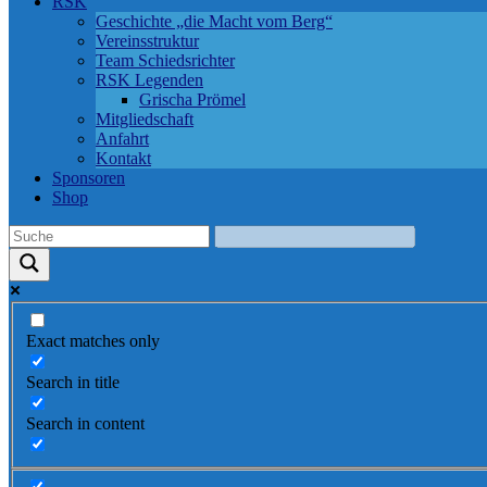
RSK
Geschichte „die Macht vom Berg“
Vereinsstruktur
Team Schiedsrichter
RSK Legenden
Grischa Prömel
Mitgliedschaft
Anfahrt
Kontakt
Sponsoren
Shop
Exact matches only
Search in title
Search in content