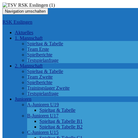
Navigation umschalten
RSK Esslingen
Aktuelles
1. Mannschaft
Spieltag & Tabelle
Team Erste
Spielberichte
Testspielanfrage
2. Mannschaft
Spieltag & Tabelle
Team Zweite
Spielberichte
Trainingslager Zweite
Testspielanfrage
Junioren
A-Junioren U19
Spieltag & Tabelle
B-Junioren U17
Spieltag & Tabelle B1
Spieltag & Tabelle B2
C-Junioren U15
Spieltag & Tabelle C1