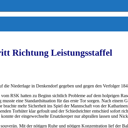
tt Richtung Leistungsstaffel
uf die Niederlage in Denkendorf gegeben und gegen den Verfolger 184
s vom RSK hatten zu Beginn sichtlich Probleme auf dem holprigen Rase
 musste eine Standardsituation für das erste Tor sorgen. Nach einem 
or brachte mehr Sicherheit ins Spiel der Mannschaft von der Katharinen
en Torhüter klar gefoult und der Schiedsrichter entschied sofort rich
 konnte der eingewechselte Ersatzkeeper nur abprallen lassen und Nicki
souverän. Mit der nötigen Ruhe und nötigen Konzentration lief der Bal