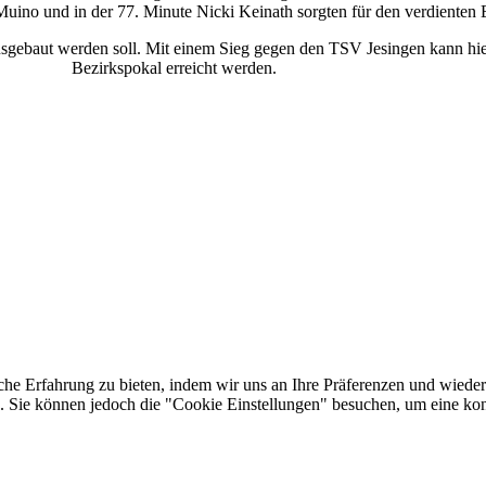
Muino und in der 77. Minute Nicki Keinath sorgten für den verdienten 
ausgebaut werden soll. Mit einem Sieg gegen den TSV Jesingen kann hie
Bezirkspokal erreicht werden.
he Erfahrung zu bieten, indem wir uns an Ihre Präferenzen und wieder
Sie können jedoch die "Cookie Einstellungen" besuchen, um eine kontr