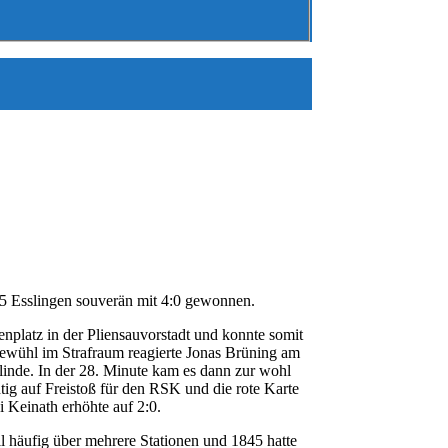
5 Esslingen souverän mit 4:0 gewonnen.
nplatz in der Pliensauvorstadt und konnte somit
Gewühl im Strafraum reagierte Jonas Brüning am
linde. In der 28. Minute kam es dann zur wohl
tig auf Freistoß für den RSK und die rote Karte
 Keinath erhöhte auf 2:0.
l häufig über mehrere Stationen und 1845 hatte