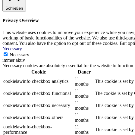
Schließen
Privacy Overview
This website uses cookies to improve your experience while you navigat
working of basic functionalities of the website. We also use third-pa
consent. You also have the option to opt-out of these cookies. But op
Necessary
Necessary
immer aktiv
Necessary cookies are absolutely essential for the website to function
Cookie
Dauer
11
cookielawinfo-checkbox-analytics
This cookie is set b
months
11
cookielawinfo-checkbox-functional
The cookie is set by
months
11
cookielawinfo-checkbox-necessary
This cookie is set b
months
11
cookielawinfo-checkbox-others
This cookie is set b
months
cookielawinfo-checkbox-
11
This cookie is set b
performance
months