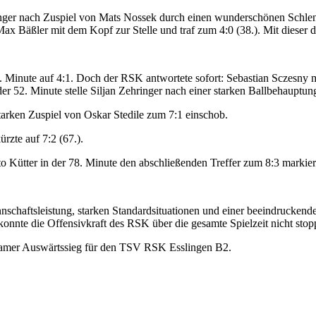
ringer nach Zuspiel von Mats Nossek durch einen wunderschönen Schle
ax Bäßler mit dem Kopf zur Stelle und traf zum 4:0 (38.). Mit dieser d
Minute auf 4:1. Doch der RSK antwortete sofort: Sebastian Sczesny mar
der 52. Minute stelle Siljan Zehringer nach einer starken Ballbehauptun
tarken Zuspiel von Oskar Stedile zum 7:1 einschob.
zte auf 7:2 (67.).
o Kütter in der 78. Minute den abschließenden Treffer zum 8:3 markier
chaftsleistung, starken Standardsituationen und einer beeindrucken
onnte die Offensivkraft des RSK über die gesamte Spielzeit nicht stop
ltsamer Auswärtssieg für den TSV RSK Esslingen B2.