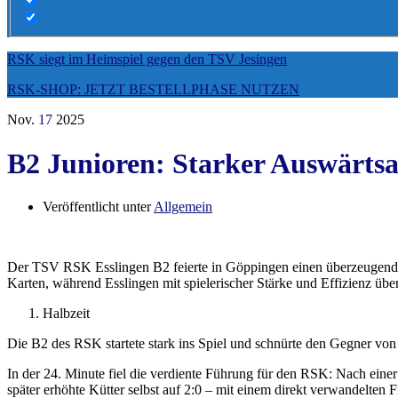
RSK siegt im Heimspiel gegen den TSV Jesingen
RSK-SHOP: JETZT BESTELLPHASE NUTZEN
Nov.
17
2025
B2 Junioren: Starker Auswärtsa
Veröffentlicht unter
Allgemein
Der TSV RSK Esslingen B2 feierte in Göppingen einen überzeugenden
Karten, während Esslingen mit spielerischer Stärke und Effizienz übe
Halbzeit
Die B2 des RSK startete stark ins Spiel und schnürte den Gegner von 
In der 24. Minute fiel die verdiente Führung für den RSK: Nach eine
später erhöhte Kütter selbst auf 2:0 – mit einem direkt verwandelten