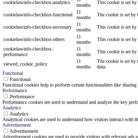
cookielawinfo-checkbox-analytics
This cookie is set b
months
11
cookielawinfo-checkbox-functional
The cookie is set by
months
11
cookielawinfo-checkbox-necessary
This cookie is set b
months
11
cookielawinfo-checkbox-others
This cookie is set b
months
cookielawinfo-checkbox-
11
This cookie is set b
performance
months
11
The cookie is set by
viewed_cookie_policy
months
data.
Functional
Functional
Functional cookies help to perform certain functionalities like sharing 
Performance
Performance
Performance cookies are used to understand and analyze the key perfor
Analytics
Analytics
Analytical cookies are used to understand how visitors interact with th
Advertisement
Advertisement
Advertisement cookies are used to provide visitors with relevant ads 