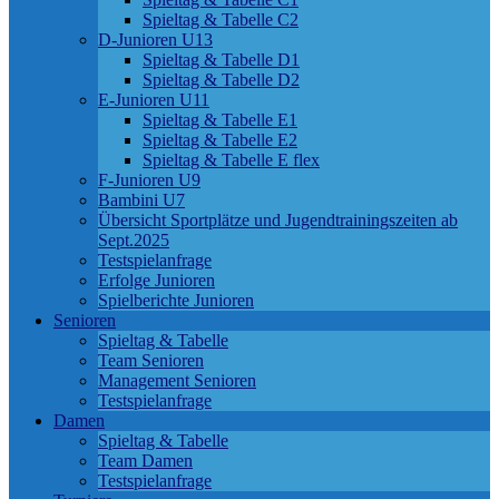
Spieltag & Tabelle C2
D-Junioren U13
Spieltag & Tabelle D1
Spieltag & Tabelle D2
E-Junioren U11
Spieltag & Tabelle E1
Spieltag & Tabelle E2
Spieltag & Tabelle E flex
F-Junioren U9
Bambini U7
Übersicht Sportplätze und Jugendtrainingszeiten ab
Sept.2025
Testspielanfrage
Erfolge Junioren
Spielberichte Junioren
Senioren
Spieltag & Tabelle
Team Senioren
Management Senioren
Testspielanfrage
Damen
Spieltag & Tabelle
Team Damen
Testspielanfrage