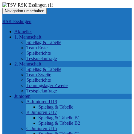
Navigation umschalten
RSK Esslingen
Aktuelles
1. Mannschaft
Spieltag & Tabelle
Team Erste
Spielberichte
Testspielanfrage
2. Mannschaft
Spieltag & Tabelle
Team Zweite
Spielberichte
Trainingslager Zweite
Testspielanfrage
Junioren
A-Junioren U19
Spieltag & Tabelle
B-Junioren U17
Spieltag & Tabelle B1
Spieltag & Tabelle B2
C-Junioren U15
Spieltag & Tabelle C1