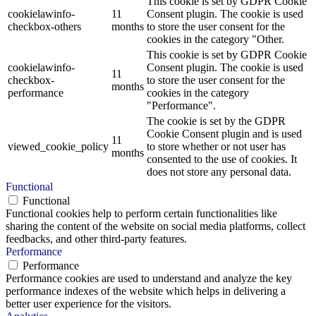
This cookie is set by GDPR Cookie
cookielawinfo-
11
Consent plugin. The cookie is used
checkbox-others
months
to store the user consent for the
cookies in the category "Other.
This cookie is set by GDPR Cookie
cookielawinfo-
Consent plugin. The cookie is used
11
checkbox-
to store the user consent for the
months
performance
cookies in the category
"Performance".
The cookie is set by the GDPR
Cookie Consent plugin and is used
11
viewed_cookie_policy
to store whether or not user has
months
consented to the use of cookies. It
does not store any personal data.
Functional
Functional
Functional cookies help to perform certain functionalities like
sharing the content of the website on social media platforms, collect
feedbacks, and other third-party features.
Performance
Performance
Performance cookies are used to understand and analyze the key
performance indexes of the website which helps in delivering a
better user experience for the visitors.