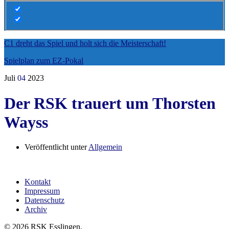
C1 dreht das Spiel und holt sich die Meisterschaft!
Spielplan zum EZ-Pokal
Juli
04
2023
Der RSK trauert um Thorsten
Wayss
Veröffentlicht unter
Allgemein
Kontakt
Impressum
Datenschutz
Archiv
© 2026 RSK Esslingen.