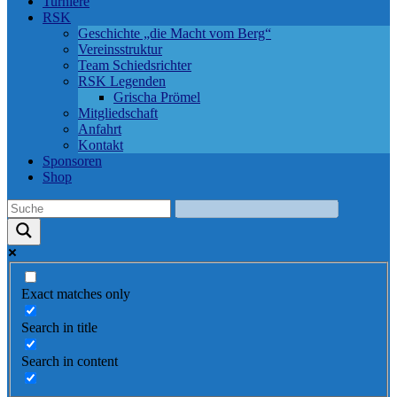
Turniere
RSK
Geschichte „die Macht vom Berg“
Vereinsstruktur
Team Schiedsrichter
RSK Legenden
Grischa Prömel
Mitgliedschaft
Anfahrt
Kontakt
Sponsoren
Shop
Exact matches only
Search in title
Search in content