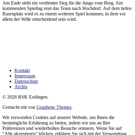
Am Ende steht ein verdienter Sieg für die Jungs vom Berg. Am
kommenden Spieltag reist das Team nach Hochdorf. Auf dem tiefen
Rasenplatz wird es zu einem weiteren Spiel kommen, in dem vor
allem der Wille entscheidend sein wird.
Kontakt
Impressum
Datenschutz
Archiv
© 2026 RSK Esslingen.
Gemacht mit
von
Graphene Themes
.
Wir verwenden Cookies auf unserer Website, um Ihnen die
bestmögliche Erfahrung zu bieten, indem wir uns an Ihre
Präferenzen und wiederholten Besuche erinnern. Wenn Sie auf
“Alle akzeptieren” klicken, erklären Sie sich mit der Verwendung