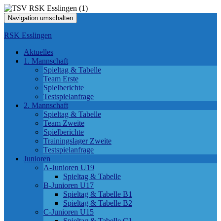
Navigation umschalten
RSK Esslingen
Aktuelles
1. Mannschaft
Spieltag & Tabelle
Team Erste
Spielberichte
Testspielanfrage
2. Mannschaft
Spieltag & Tabelle
Team Zweite
Spielberichte
Trainingslager Zweite
Testspielanfrage
Junioren
A-Junioren U19
Spieltag & Tabelle
B-Junioren U17
Spieltag & Tabelle B1
Spieltag & Tabelle B2
C-Junioren U15
Spieltag & Tabelle C1