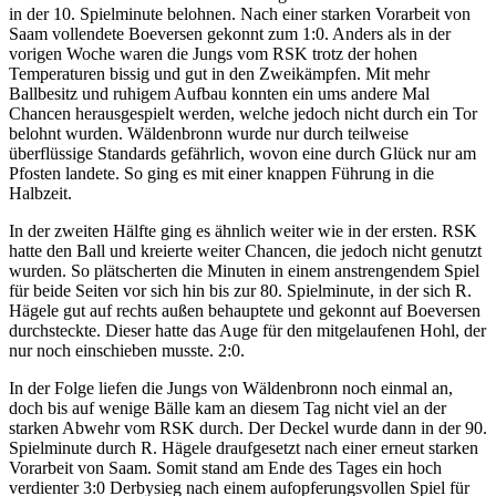
in der 10. Spielminute belohnen. Nach einer starken Vorarbeit von
Saam vollendete Boeversen gekonnt zum 1:0. Anders als in der
vorigen Woche waren die Jungs vom RSK trotz der hohen
Temperaturen bissig und gut in den Zweikämpfen. Mit mehr
Ballbesitz und ruhigem Aufbau konnten ein ums andere Mal
Chancen herausgespielt werden, welche jedoch nicht durch ein Tor
belohnt wurden. Wäldenbronn wurde nur durch teilweise
überflüssige Standards gefährlich, wovon eine durch Glück nur am
Pfosten landete. So ging es mit einer knappen Führung in die
Halbzeit.
In der zweiten Hälfte ging es ähnlich weiter wie in der ersten. RSK
hatte den Ball und kreierte weiter Chancen, die jedoch nicht genutzt
wurden. So plätscherten die Minuten in einem anstrengendem Spiel
für beide Seiten vor sich hin bis zur 80. Spielminute, in der sich R.
Hägele gut auf rechts außen behauptete und gekonnt auf Boeversen
durchsteckte. Dieser hatte das Auge für den mitgelaufenen Hohl, der
nur noch einschieben musste. 2:0.
In der Folge liefen die Jungs von Wäldenbronn noch einmal an,
doch bis auf wenige Bälle kam an diesem Tag nicht viel an der
starken Abwehr vom RSK durch. Der Deckel wurde dann in der 90.
Spielminute durch R. Hägele draufgesetzt nach einer erneut starken
Vorarbeit von Saam. Somit stand am Ende des Tages ein hoch
verdienter 3:0 Derbysieg nach einem aufopferungsvollen Spiel für