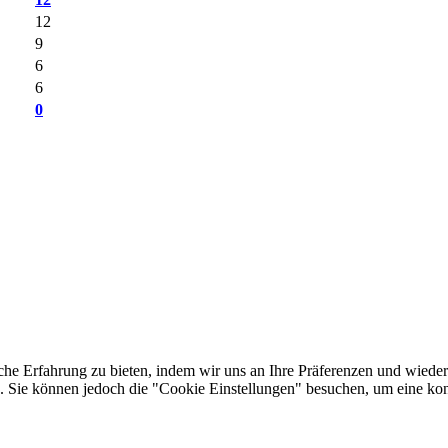
12
9
6
6
0
he Erfahrung zu bieten, indem wir uns an Ihre Präferenzen und wieder
Sie können jedoch die "Cookie Einstellungen" besuchen, um eine kontr