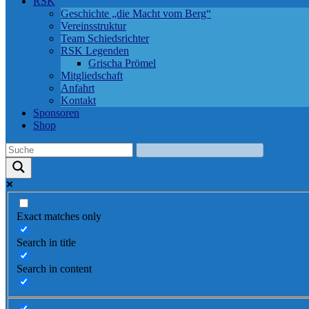
RSK
Geschichte „die Macht vom Berg“
Vereinsstruktur
Team Schiedsrichter
RSK Legenden
Grischa Prömel
Mitgliedschaft
Anfahrt
Kontakt
Sponsoren
Shop
Exact matches only
Search in title
Search in content