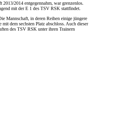
haft 2013/2014 entgegennahm, war grenzenlos.
ug
end mit der E 1 des TSV RSK stattfindet.
Die Mannschaft, in deren Reihen einige jüngere
de mit dem sechsten Platz abschloss. Auch dieser
haften des TSV RSK unter ihren Trainern