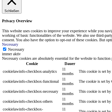
Schließen
Privacy Overview
This website uses cookies to improve your experience while you navigat
working of basic functionalities of the website. We also use third-pa
consent. You also have the option to opt-out of these cookies. But op
Necessary
Necessary
immer aktiv
Necessary cookies are absolutely essential for the website to function
Cookie
Dauer
11
cookielawinfo-checkbox-analytics
This cookie is set b
months
11
cookielawinfo-checkbox-functional
The cookie is set by
months
11
cookielawinfo-checkbox-necessary
This cookie is set b
months
11
cookielawinfo-checkbox-others
This cookie is set b
months
cookielawinfo-checkbox-
11
This cookie is set b