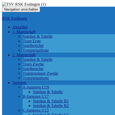
Navigation umschalten
RSK Esslingen
Aktuelles
1. Mannschaft
Spieltag & Tabelle
Team Erste
Spielberichte
Testspielanfrage
2. Mannschaft
Spieltag & Tabelle
Team Zweite
Spielberichte
Trainingslager Zweite
Testspielanfrage
Junioren
A-Junioren U19
Spieltag & Tabelle
B-Junioren U17
Spieltag & Tabelle B1
Spieltag & Tabelle B2
C-Junioren U15
Spieltag & Tabelle C1