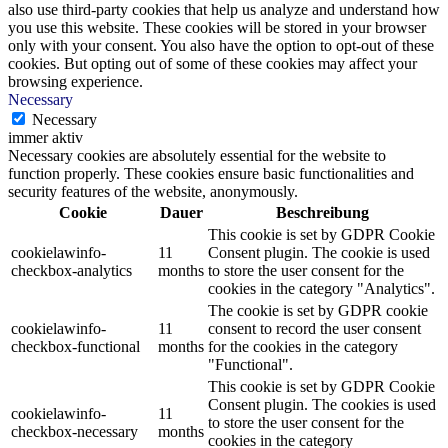
also use third-party cookies that help us analyze and understand how
you use this website. These cookies will be stored in your browser
only with your consent. You also have the option to opt-out of these
cookies. But opting out of some of these cookies may affect your
browsing experience.
Necessary
Necessary
immer aktiv
Necessary cookies are absolutely essential for the website to
function properly. These cookies ensure basic functionalities and
security features of the website, anonymously.
Cookie
Dauer
Beschreibung
This cookie is set by GDPR Cookie
cookielawinfo-
11
Consent plugin. The cookie is used
checkbox-analytics
months
to store the user consent for the
cookies in the category "Analytics".
The cookie is set by GDPR cookie
cookielawinfo-
11
consent to record the user consent
checkbox-functional
months
for the cookies in the category
"Functional".
This cookie is set by GDPR Cookie
Consent plugin. The cookies is used
cookielawinfo-
11
to store the user consent for the
checkbox-necessary
months
cookies in the category