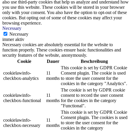
also use third-party cookies that help us analyze and understand how
you use this website. These cookies will be stored in your browser
only with your consent. You also have the option to opt-out of these
cookies. But opting out of some of these cookies may affect your
browsing experience.
Necessary
Necessary
immer aktiv
Necessary cookies are absolutely essential for the website to
function properly. These cookies ensure basic functionalities and
security features of the website, anonymously.
Cookie
Dauer
Beschreibung
This cookie is set by GDPR Cookie
cookielawinfo-
11
Consent plugin. The cookie is used
checkbox-analytics
months
to store the user consent for the
cookies in the category "Analytics".
The cookie is set by GDPR cookie
cookielawinfo-
11
consent to record the user consent
checkbox-functional
months
for the cookies in the category
"Functional".
This cookie is set by GDPR Cookie
Consent plugin. The cookies is used
cookielawinfo-
11
to store the user consent for the
checkbox-necessary
months
cookies in the category