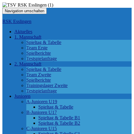
Navigation umschalten
RSK Esslingen
Aktuelles
1. Mannschaft
Spieltag & Tabelle
Team Erste
Spielberichte
Testspielanfrage
2. Mannschaft
Spieltag & Tabelle
Team Zweite
Spielberichte
Trainingslager Zweite
Testspielanfrage
Junioren
A-Junioren U19
Spieltag & Tabelle
B-Junioren U17
Spieltag & Tabelle B1
Spieltag & Tabelle B2
C-Junioren U15
Spieltag & Tabelle C1