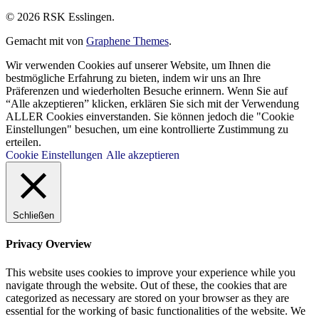
© 2026 RSK Esslingen.
Gemacht mit
von
Graphene Themes
.
Wir verwenden Cookies auf unserer Website, um Ihnen die
bestmögliche Erfahrung zu bieten, indem wir uns an Ihre
Präferenzen und wiederholten Besuche erinnern. Wenn Sie auf
“Alle akzeptieren” klicken, erklären Sie sich mit der Verwendung
ALLER Cookies einverstanden. Sie können jedoch die "Cookie
Einstellungen" besuchen, um eine kontrollierte Zustimmung zu
erteilen.
Cookie Einstellungen
Alle akzeptieren
Schließen
Privacy Overview
This website uses cookies to improve your experience while you
navigate through the website. Out of these, the cookies that are
categorized as necessary are stored on your browser as they are
essential for the working of basic functionalities of the website. We