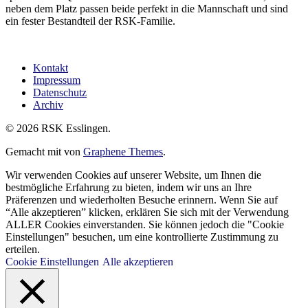
neben dem Platz passen beide perfekt in die Mannschaft und sind
ein fester Bestandteil der RSK-Familie.
Kontakt
Impressum
Datenschutz
Archiv
© 2026 RSK Esslingen.
Gemacht mit
von
Graphene Themes
.
Wir verwenden Cookies auf unserer Website, um Ihnen die
bestmögliche Erfahrung zu bieten, indem wir uns an Ihre
Präferenzen und wiederholten Besuche erinnern. Wenn Sie auf
“Alle akzeptieren” klicken, erklären Sie sich mit der Verwendung
ALLER Cookies einverstanden. Sie können jedoch die "Cookie
Einstellungen" besuchen, um eine kontrollierte Zustimmung zu
erteilen.
Cookie Einstellungen
Alle akzeptieren