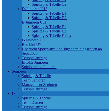
Spieltag & Tabelle C2
D-Junioren U13
Spieltag & Tabelle D1
Spieltag & Tabelle D2
E-Junioren U11
Spieltag & Tabelle E1
Spieltag & Tabelle E2
Spieltag & Tabelle E flex
F-Junioren U9
Bambini U7
Übersicht Sportplätze und Jugendtrainingszeiten ab
Sept.2025
Testspielanfrage
Erfolge Junioren
Spielberichte Junioren
Senioren
Spieltag & Tabelle
Team Senioren
Management Senioren
Testspielanfrage
Damen
Spieltag & Tabelle
Team Damen
Testspielanfrage