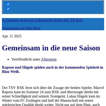
A-Junioren siegen im Spitzenspiel gegen den TB Ruit
Neuzugang auf dem Berg
Apr.
11
2025
Gemeinsam in die neue Saison
Veröffentlicht unter
Allgemein
Raposo und Hägele spielen auch in der kommenden Spielzeit in
Blau Weiß.
Der TSV RSK freut sich über die Zusage der beiden Spieler. Marcel
Raposo kam im Sommer 24 zum RSK und überzeugte direkt mit
seiner Schnelligkeit und seinem Teamgeist. Lukas Hägele kam im
Winter vom FC Esslingen und half der Mannschaft mit seiner
spielerischen Qualität direkt weiter. Nicht nur auf dem Platz, auch