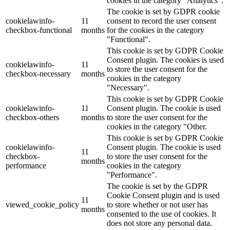
cookies in the category "Analytics".
The cookie is set by GDPR cookie
cookielawinfo-
11
consent to record the user consent
checkbox-functional
months
for the cookies in the category
"Functional".
This cookie is set by GDPR Cookie
Consent plugin. The cookies is used
cookielawinfo-
11
to store the user consent for the
checkbox-necessary
months
cookies in the category
"Necessary".
This cookie is set by GDPR Cookie
cookielawinfo-
11
Consent plugin. The cookie is used
checkbox-others
months
to store the user consent for the
cookies in the category "Other.
This cookie is set by GDPR Cookie
cookielawinfo-
Consent plugin. The cookie is used
11
checkbox-
to store the user consent for the
months
performance
cookies in the category
"Performance".
The cookie is set by the GDPR
Cookie Consent plugin and is used
11
viewed_cookie_policy
to store whether or not user has
months
consented to the use of cookies. It
does not store any personal data.