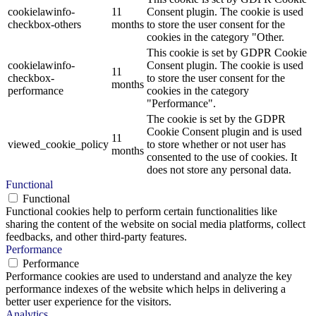
cookielawinfo-
11
Consent plugin. The cookie is used
checkbox-others
months
to store the user consent for the
cookies in the category "Other.
This cookie is set by GDPR Cookie
cookielawinfo-
Consent plugin. The cookie is used
11
checkbox-
to store the user consent for the
months
performance
cookies in the category
"Performance".
The cookie is set by the GDPR
Cookie Consent plugin and is used
11
viewed_cookie_policy
to store whether or not user has
months
consented to the use of cookies. It
does not store any personal data.
Functional
Functional
Functional cookies help to perform certain functionalities like
sharing the content of the website on social media platforms, collect
feedbacks, and other third-party features.
Performance
Performance
Performance cookies are used to understand and analyze the key
performance indexes of the website which helps in delivering a
better user experience for the visitors.
Analytics