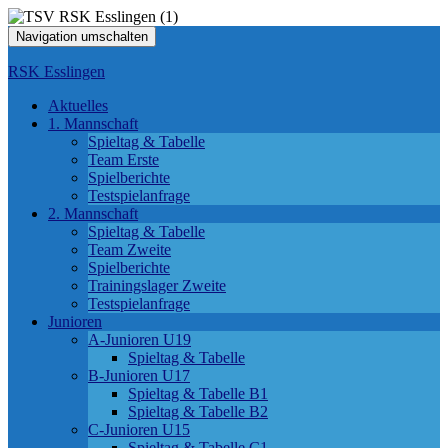
Navigation umschalten
RSK Esslingen
Aktuelles
1. Mannschaft
Spieltag & Tabelle
Team Erste
Spielberichte
Testspielanfrage
2. Mannschaft
Spieltag & Tabelle
Team Zweite
Spielberichte
Trainingslager Zweite
Testspielanfrage
Junioren
A-Junioren U19
Spieltag & Tabelle
B-Junioren U17
Spieltag & Tabelle B1
Spieltag & Tabelle B2
C-Junioren U15
Spieltag & Tabelle C1