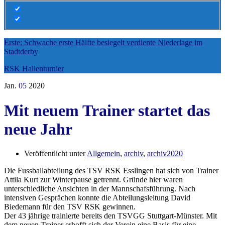
Erste: Schwache erste Hälfte besiegelt verdiente Niederlage im
Stadtderby
RSK Hallenturnier
Jan.
05
2020
Mit neuem Trainer startet das
neue Jahr
Veröffentlicht unter
Allgemein
,
archiv
,
archiv2020
Die Fussballabteilung des TSV RSK Esslingen hat sich von Trainer
Attila Kurt zur Winterpause getrennt. Gründe hier waren
unterschiedliche Ansichten in der Mannschafsführung. Nach
intensiven Gesprächen konnte die Abteilungsleitung David
Biedemann für den TSV RSK gewinnen.
Der 43 jährige trainierte bereits den TSVGG Stuttgart-Münster. Mit
dem neuen Trainer erhofft sich der Verein eine Basis für eine