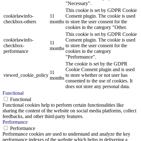
"Necessary".
This cookie is set by GDPR Cookie
cookielawinfo-
11
Consent plugin. The cookie is used
checkbox-others
months
to store the user consent for the
cookies in the category "Other.
This cookie is set by GDPR Cookie
cookielawinfo-
Consent plugin. The cookie is used
11
checkbox-
to store the user consent for the
months
performance
cookies in the category
"Performance".
The cookie is set by the GDPR
Cookie Consent plugin and is used
11
viewed_cookie_policy
to store whether or not user has
months
consented to the use of cookies. It
does not store any personal data.
Functional
Functional
Functional cookies help to perform certain functionalities like
sharing the content of the website on social media platforms, collect
feedbacks, and other third-party features.
Performance
Performance
Performance cookies are used to understand and analyze the key
performance indexes of the website which helps in delivering a