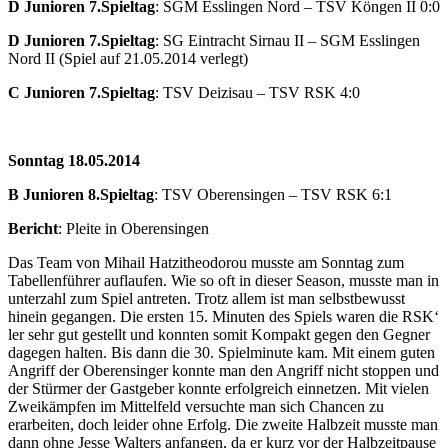
D Junioren 7.Spieltag
: SGM Esslingen Nord – TSV Köngen II 0:0
D Junioren 7.Spieltag
: SG Eintracht Sirnau II – SGM Esslingen
Nord II (Spiel auf 21.05.2014 verlegt)
C Junioren 7.Spieltag
: TSV Deizisau – TSV RSK 4:0
Sonntag 18.05.2014
B Junioren 8.Spieltag
: TSV Oberensingen – TSV RSK 6:1
Bericht
: Pleite in Oberensingen
Das Team von Mihail Hatzitheodorou musste am Sonntag zum
Tabellenführer auflaufen. Wie so oft in dieser Season, musste man in
unterzahl zum Spiel antreten. Trotz allem ist man selbstbewusst
hinein gegangen. Die ersten 15. Minuten des Spiels waren die RSK‘
ler sehr gut gestellt und konnten somit Kompakt gegen den Gegner
dagegen halten. Bis dann die 30. Spielminute kam. Mit einem guten
Angriff der Oberensinger konnte man den Angriff nicht stoppen und
der Stürmer der Gastgeber konnte erfolgreich einnetzen. Mit vielen
Zweikämpfen im Mittelfeld versuchte man sich Chancen zu
erarbeiten, doch leider ohne Erfolg. Die zweite Halbzeit musste man
dann ohne Jesse Walters anfangen, da er kurz vor der Halbzeitpause