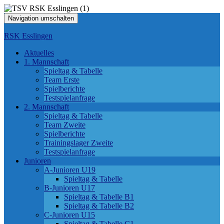
Navigation umschalten
RSK Esslingen
Aktuelles
1. Mannschaft
Spieltag & Tabelle
Team Erste
Spielberichte
Testspielanfrage
2. Mannschaft
Spieltag & Tabelle
Team Zweite
Spielberichte
Trainingslager Zweite
Testspielanfrage
Junioren
A-Junioren U19
Spieltag & Tabelle
B-Junioren U17
Spieltag & Tabelle B1
Spieltag & Tabelle B2
C-Junioren U15
Spieltag & Tabelle C1