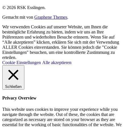
© 2026 RSK Esslingen.
Gemacht mit
von
Graphene Themes
.
Wir verwenden Cookies auf unserer Website, um Ihnen die
bestmögliche Erfahrung zu bieten, indem wir uns an Ihre
Präferenzen und wiederholten Besuche erinnern. Wenn Sie auf
“Alle akzeptieren” klicken, erklären Sie sich mit der Verwendung
ALLER Cookies einverstanden. Sie können jedoch die "Cookie
Einstellungen" besuchen, um eine kontrollierte Zustimmung zu
erteilen.
Cookie Einstellungen
Alle akzeptieren
Schließen
Privacy Overview
This website uses cookies to improve your experience while you
navigate through the website. Out of these, the cookies that are
categorized as necessary are stored on your browser as they are
essential for the working of basic functionalities of the website. We