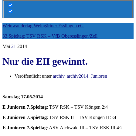
Weinwandertag Weingärtner Esslingen eG
33.Spieltag: TSV RSK – VfB Oberesslingen/Zell
Mai
21
2014
Nur die EII gewinnt.
Veröffentlicht unter
archiv
,
archiv2014
,
Junioren
Samstag 17.05.2014
E Junioren 7.Spieltag
: TSV RSK – TSV Köngen 2:4
E Junioren 7.Spieltag
: TSV RSK II – TSV Köngen II 5:4
E Junioren 7.Spieltag
: ASV Aichwald III – TSV RSK III 4:2