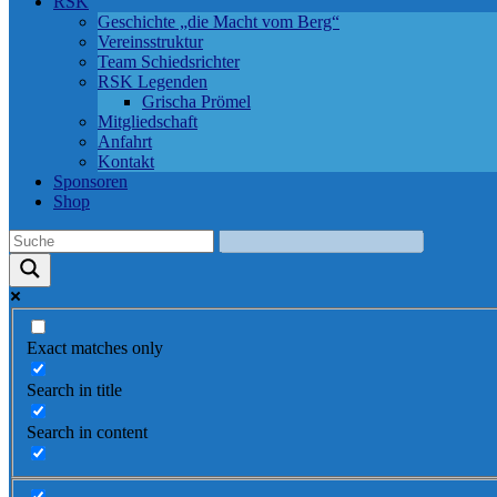
RSK
Geschichte „die Macht vom Berg“
Vereinsstruktur
Team Schiedsrichter
RSK Legenden
Grischa Prömel
Mitgliedschaft
Anfahrt
Kontakt
Sponsoren
Shop
Exact matches only
Search in title
Search in content