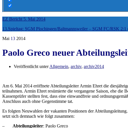
EZ Bericht 5. Mai 2014
13.Spieltag: SGM Plochingen/Baltmannsweiler – SGM FC/RSK 2:1 (
Mai
13
2014
Paolo Greco neuer Abteilungslei
Veröffentlicht unter
Allgemein
,
archiv
,
archiv2014
Am 6. Mai 2014 eröffnete Abteilungsleiter Armin Ehret die diesjähr
teilnahmen. Armin Ehret resümierte die vergangene Saison, ehe die B
Kassenprüfer stellten fest, dass eine einwandfreie und ordnungsgemä
Anschluss auch ohne Gegenstimme tat.
Es folgten Neuwahlen der vakanten Positionen der Abteilungsleitung
setzt sich demnach wie folgt zusammen:
–
Abteilungsleiter
: Paolo Greco