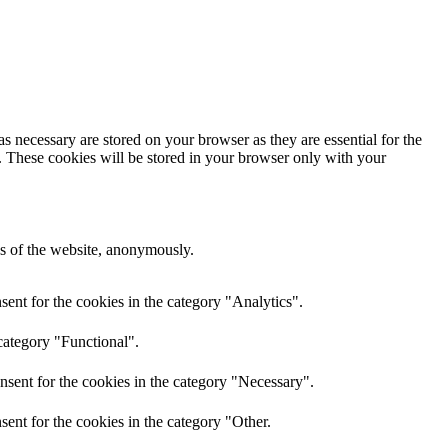
s necessary are stored on your browser as they are essential for the
e. These cookies will be stored in your browser only with your
res of the website, anonymously.
ent for the cookies in the category "Analytics".
category "Functional".
nsent for the cookies in the category "Necessary".
ent for the cookies in the category "Other.