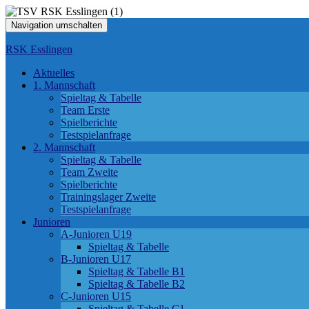
Navigation umschalten
RSK Esslingen
Aktuelles
1. Mannschaft
Spieltag & Tabelle
Team Erste
Spielberichte
Testspielanfrage
2. Mannschaft
Spieltag & Tabelle
Team Zweite
Spielberichte
Trainingslager Zweite
Testspielanfrage
Junioren
A-Junioren U19
Spieltag & Tabelle
B-Junioren U17
Spieltag & Tabelle B1
Spieltag & Tabelle B2
C-Junioren U15
Spieltag & Tabelle C1