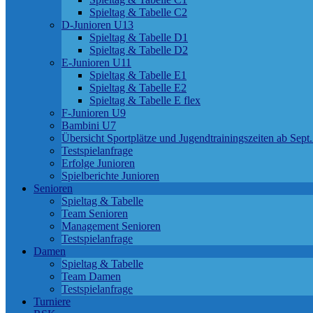
Spieltag & Tabelle C2
D-Junioren U13
Spieltag & Tabelle D1
Spieltag & Tabelle D2
E-Junioren U11
Spieltag & Tabelle E1
Spieltag & Tabelle E2
Spieltag & Tabelle E flex
F-Junioren U9
Bambini U7
Übersicht Sportplätze und Jugendtrainingszeiten ab Sept
Testspielanfrage
Erfolge Junioren
Spielberichte Junioren
Senioren
Spieltag & Tabelle
Team Senioren
Management Senioren
Testspielanfrage
Damen
Spieltag & Tabelle
Team Damen
Testspielanfrage
Turniere