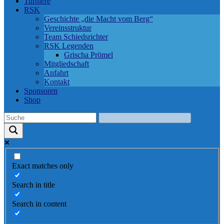
Turniere
RSK
Geschichte „die Macht vom Berg“
Vereinsstruktur
Team Schiedsrichter
RSK Legenden
Grischa Prömel
Mitgliedschaft
Anfahrt
Kontakt
Sponsoren
Shop
Exact matches only
Search in title
Search in content