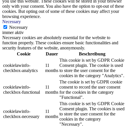
you use this website. These cookies will be stored in your browser
only with your consent. You also have the option to opt-out of these
cookies. But opting out of some of these cookies may affect your
browsing experience.
Necessary
Necessary
immer aktiv
Necessary cookies are absolutely essential for the website to
function properly. These cookies ensure basic functionalities and
security features of the website, anonymously.
Cookie
Dauer
Beschreibung
This cookie is set by GDPR Cookie
cookielawinfo-
11
Consent plugin. The cookie is used
checkbox-analytics
months
to store the user consent for the
cookies in the category "Analytics".
The cookie is set by GDPR cookie
cookielawinfo-
11
consent to record the user consent
checkbox-functional
months
for the cookies in the category
"Functional".
This cookie is set by GDPR Cookie
Consent plugin. The cookies is used
cookielawinfo-
11
to store the user consent for the
checkbox-necessary
months
cookies in the category
"Necessary".