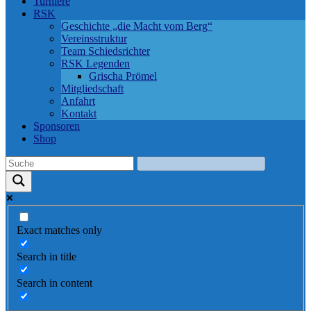
Turniere
RSK
Geschichte „die Macht vom Berg“
Vereinsstruktur
Team Schiedsrichter
RSK Legenden
Grischa Prömel
Mitgliedschaft
Anfahrt
Kontakt
Sponsoren
Shop
Exact matches only
Search in title
Search in content