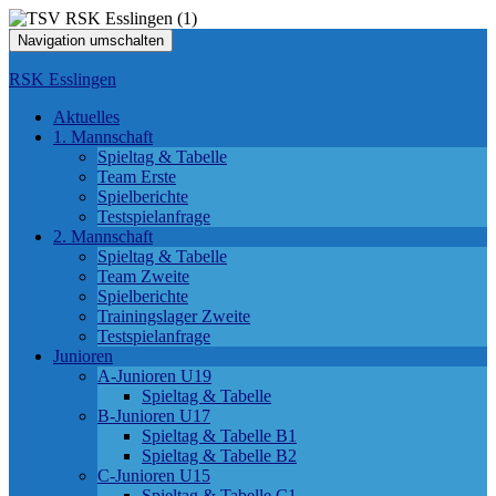
Navigation umschalten
RSK Esslingen
Aktuelles
1. Mannschaft
Spieltag & Tabelle
Team Erste
Spielberichte
Testspielanfrage
2. Mannschaft
Spieltag & Tabelle
Team Zweite
Spielberichte
Trainingslager Zweite
Testspielanfrage
Junioren
A-Junioren U19
Spieltag & Tabelle
B-Junioren U17
Spieltag & Tabelle B1
Spieltag & Tabelle B2
C-Junioren U15
Spieltag & Tabelle C1