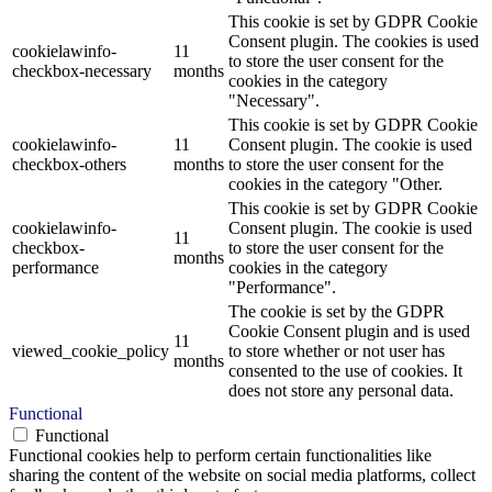
This cookie is set by GDPR Cookie
Consent plugin. The cookies is used
cookielawinfo-
11
to store the user consent for the
checkbox-necessary
months
cookies in the category
"Necessary".
This cookie is set by GDPR Cookie
cookielawinfo-
11
Consent plugin. The cookie is used
checkbox-others
months
to store the user consent for the
cookies in the category "Other.
This cookie is set by GDPR Cookie
cookielawinfo-
Consent plugin. The cookie is used
11
checkbox-
to store the user consent for the
months
performance
cookies in the category
"Performance".
The cookie is set by the GDPR
Cookie Consent plugin and is used
11
viewed_cookie_policy
to store whether or not user has
months
consented to the use of cookies. It
does not store any personal data.
Functional
Functional
Functional cookies help to perform certain functionalities like
sharing the content of the website on social media platforms, collect