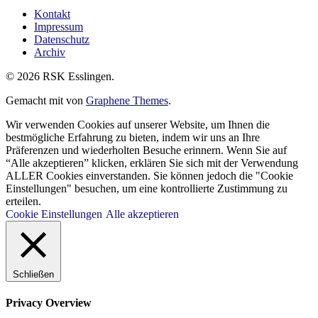
Kontakt
Impressum
Datenschutz
Archiv
© 2026 RSK Esslingen.
Gemacht mit
von
Graphene Themes
.
Wir verwenden Cookies auf unserer Website, um Ihnen die
bestmögliche Erfahrung zu bieten, indem wir uns an Ihre
Präferenzen und wiederholten Besuche erinnern. Wenn Sie auf
“Alle akzeptieren” klicken, erklären Sie sich mit der Verwendung
ALLER Cookies einverstanden. Sie können jedoch die "Cookie
Einstellungen" besuchen, um eine kontrollierte Zustimmung zu
erteilen.
Cookie Einstellungen
Alle akzeptieren
Schließen
Privacy Overview