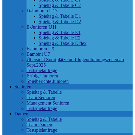
Spieltag & Tabelle C2
D-Junioren U13
Spieltag & Tabelle D1
Spieltag & Tabelle D2
E-Junioren U11
Spieltag & Tabelle E1
Spieltag & Tabelle E2
Spieltag & Tabelle E flex
F-Junioren U9
Bambini U7
Übersicht Sportplätze und Jugendtrainingszeiten ab
Sept.2025
Testspielanfrage
Erfolge Junioren
Spielberichte Junioren
Senioren
Spieltag & Tabelle
Team Senioren
Management Senioren
Testspielanfrage
Damen
Spieltag & Tabelle
Team Damen
Testspielanfrage