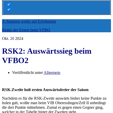
A-Junioren weiter auf Erfolgsspur
Remis der Ersten beim VFBO
Okt.
20
2024
RSK2: Auswärtssieg beim
VFBO2
Veröffentlicht unter
Allgemein
RSK-Zweite holt ersten Auswärtsdreier der Saison
Nachdem es für die RSK-Zweite auswärts bisher keine Punkte zu
holen gab, wollte man beim VfB Oberesslingen/Zell II unbedingt
die drei Punkte mitnehmen. Zumal es gegen einen Gegner ging,
welcher in der Tabelle hinter der Zweiten steht.