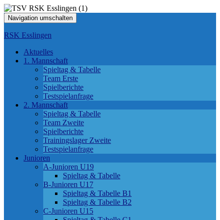
Navigation umschalten
RSK Esslingen
Aktuelles
1. Mannschaft
Spieltag & Tabelle
Team Erste
Spielberichte
Testspielanfrage
2. Mannschaft
Spieltag & Tabelle
Team Zweite
Spielberichte
Trainingslager Zweite
Testspielanfrage
Junioren
A-Junioren U19
Spieltag & Tabelle
B-Junioren U17
Spieltag & Tabelle B1
Spieltag & Tabelle B2
C-Junioren U15
Spieltag & Tabelle C1