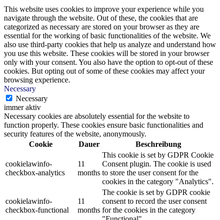
This website uses cookies to improve your experience while you
navigate through the website. Out of these, the cookies that are
categorized as necessary are stored on your browser as they are
essential for the working of basic functionalities of the website. We
also use third-party cookies that help us analyze and understand how
you use this website. These cookies will be stored in your browser
only with your consent. You also have the option to opt-out of these
cookies. But opting out of some of these cookies may affect your
browsing experience.
Necessary
Necessary
immer aktiv
Necessary cookies are absolutely essential for the website to
function properly. These cookies ensure basic functionalities and
security features of the website, anonymously.
Cookie
Dauer
Beschreibung
This cookie is set by GDPR Cookie
cookielawinfo-
11
Consent plugin. The cookie is used
checkbox-analytics
months
to store the user consent for the
cookies in the category "Analytics".
The cookie is set by GDPR cookie
cookielawinfo-
11
consent to record the user consent
checkbox-functional
months
for the cookies in the category
"Functional".