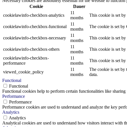
Necessary cookies are absolutely essential for the website to function
Cookie
Dauer
11
cookielawinfo-checkbox-analytics
This cookie is set b
months
11
cookielawinfo-checkbox-functional
The cookie is set by
months
11
cookielawinfo-checkbox-necessary
This cookie is set b
months
11
cookielawinfo-checkbox-others
This cookie is set b
months
cookielawinfo-checkbox-
11
This cookie is set b
performance
months
11
The cookie is set by
viewed_cookie_policy
months
data.
Functional
Functional
Functional cookies help to perform certain functionalities like sharing 
Performance
Performance
Performance cookies are used to understand and analyze the key perfor
Analytics
Analytics
Analytical cookies are used to understand how visitors interact with th