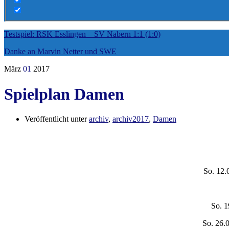
Testspiel: RSK Esslingen – SV Nabern 1:1 (1:0)
Danke an Marvin Netter und SWE
März
01
2017
Spielplan Damen
Veröffentlicht unter
archiv
,
archiv2017
,
Damen
So. 12.
So. 1
So. 26.