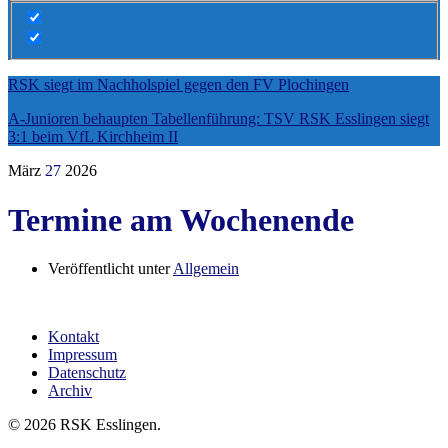
RSK siegt im Nachholspiel gegen den FV Plochingen
A-Junioren behaupten Tabellenführung: TSV RSK Esslingen siegt
3:1 beim VfL Kirchheim II
März
27
2026
Termine am Wochenende
Veröffentlicht unter
Allgemein
Kontakt
Impressum
Datenschutz
Archiv
© 2026 RSK Esslingen.