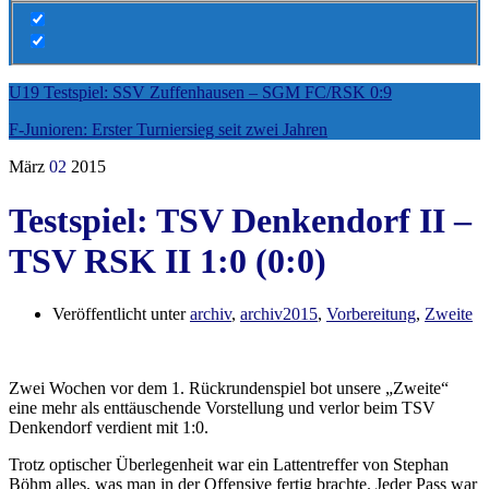
U19 Testspiel: SSV Zuffenhausen – SGM FC/RSK 0:9
F-Junioren: Erster Turniersieg seit zwei Jahren
März
02
2015
Testspiel: TSV Denkendorf II –
TSV RSK II 1:0 (0:0)
Veröffentlicht unter
archiv
,
archiv2015
,
Vorbereitung
,
Zweite
Zwei Wochen vor dem 1. Rückrundenspiel bot unsere „Zweite“
eine mehr als enttäuschende Vorstellung und verlor beim TSV
Denkendorf verdient mit 1:0.
Trotz optischer Überlegenheit war ein Lattentreffer von Stephan
Böhm alles, was man in der Offensive fertig brachte. Jeder Pass war