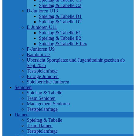
Spieltag & Tabelle C2
D-Junioren U13
Spieltag & Tabelle D1
Spieltag & Tabelle D2
E-Junioren U11
Spieltag & Tabelle E1
Spieltag & Tabelle E2
Spieltag & Tabelle E flex
F-Junioren U9
Bambini U7
Übersicht Sportplätze und Jugendtrainingszeiten ab
Sept.2025
Testspielanfrage
Erfolge Junioren
Spielberichte Junioren
Senioren
Spieltag & Tabelle
Team Senioren
Management Senioren
Testspielanfrage
Damen
Spieltag & Tabelle
Team Damen
Testspielanfrage