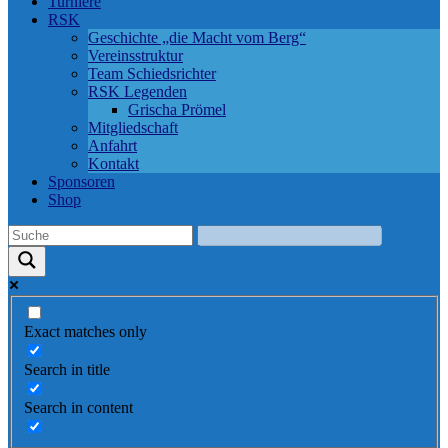
Turniere
RSK
Geschichte „die Macht vom Berg“
Vereinsstruktur
Team Schiedsrichter
RSK Legenden
Grischa Prömel
Mitgliedschaft
Anfahrt
Kontakt
Sponsoren
Shop
Exact matches only
Search in title
Search in content