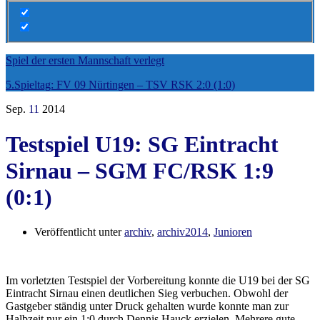
Spiel der ersten Mannschaft verlegt
5.Spieltag: FV 09 Nürtingen – TSV RSK 2:0 (1:0)
Sep.
11
2014
Testspiel U19: SG Eintracht
Sirnau – SGM FC/RSK 1:9
(0:1)
Veröffentlicht unter
archiv
,
archiv2014
,
Junioren
Im vorletzten Testspiel der Vorbereitung konnte die U19 bei der SG
Eintracht Sirnau einen deutlichen Sieg verbuchen. Obwohl der
Gastgeber ständig unter Druck gehalten wurde konnte man zur
Halbzeit nur ein 1:0 durch Dennis Hauck erzielen. Mehrere gute