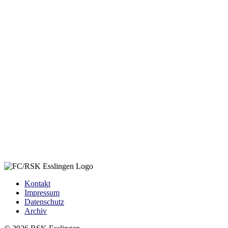
Kontakt
Impressum
Datenschutz
Archiv