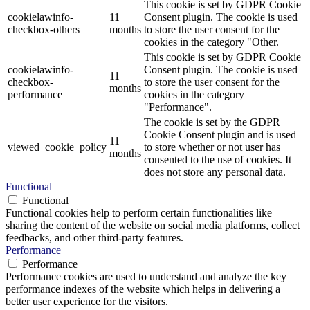
This cookie is set by GDPR Cookie
cookielawinfo-
11
Consent plugin. The cookie is used
checkbox-others
months
to store the user consent for the
cookies in the category "Other.
This cookie is set by GDPR Cookie
cookielawinfo-
Consent plugin. The cookie is used
11
checkbox-
to store the user consent for the
months
performance
cookies in the category
"Performance".
The cookie is set by the GDPR
Cookie Consent plugin and is used
11
viewed_cookie_policy
to store whether or not user has
months
consented to the use of cookies. It
does not store any personal data.
Functional
Functional
Functional cookies help to perform certain functionalities like
sharing the content of the website on social media platforms, collect
feedbacks, and other third-party features.
Performance
Performance
Performance cookies are used to understand and analyze the key
performance indexes of the website which helps in delivering a
better user experience for the visitors.