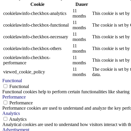
Cookie
Dauer
11
cookielawinfo-checkbox-analytics
This cookie is set b
months
11
cookielawinfo-checkbox-functional
The cookie is set by
months
11
cookielawinfo-checkbox-necessary
This cookie is set b
months
11
cookielawinfo-checkbox-others
This cookie is set b
months
cookielawinfo-checkbox-
11
This cookie is set b
performance
months
11
The cookie is set by
viewed_cookie_policy
months
data.
Functional
Functional
Functional cookies help to perform certain functionalities like sharing 
Performance
Performance
Performance cookies are used to understand and analyze the key perfor
Analytics
Analytics
Analytical cookies are used to understand how visitors interact with th
Advertisement