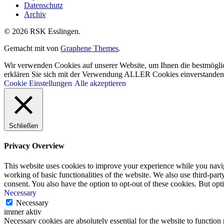
Datenschutz
Archiv
© 2026 RSK Esslingen.
Gemacht mit
von
Graphene Themes
.
Wir verwenden Cookies auf unserer Website, um Ihnen die bestmöglic
erklären Sie sich mit der Verwendung ALLER Cookies einverstanden. 
Cookie Einstellungen
Alle akzeptieren
Schließen
Privacy Overview
This website uses cookies to improve your experience while you navigat
working of basic functionalities of the website. We also use third-pa
consent. You also have the option to opt-out of these cookies. But op
Necessary
Necessary
immer aktiv
Necessary cookies are absolutely essential for the website to function