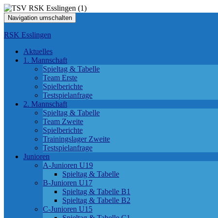
Navigation umschalten
RSK Esslingen
Aktuelles
1. Mannschaft
Spieltag & Tabelle
Team Erste
Spielberichte
Testspielanfrage
2. Mannschaft
Spieltag & Tabelle
Team Zweite
Spielberichte
Trainingslager Zweite
Testspielanfrage
Junioren
A-Junioren U19
Spieltag & Tabelle
B-Junioren U17
Spieltag & Tabelle B1
Spieltag & Tabelle B2
C-Junioren U15
Spieltag & Tabelle C1