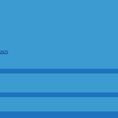
.2025