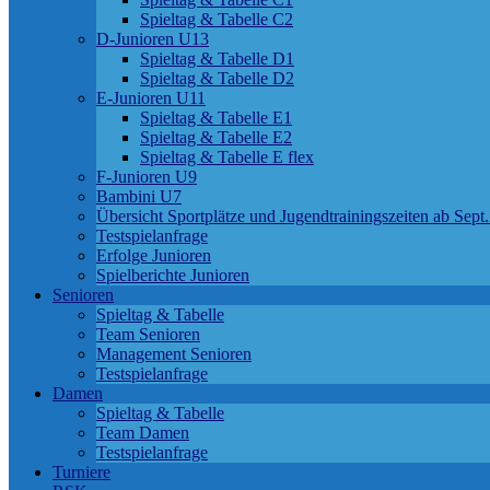
Spieltag & Tabelle C2
D-Junioren U13
Spieltag & Tabelle D1
Spieltag & Tabelle D2
E-Junioren U11
Spieltag & Tabelle E1
Spieltag & Tabelle E2
Spieltag & Tabelle E flex
F-Junioren U9
Bambini U7
Übersicht Sportplätze und Jugendtrainingszeiten ab Sept
Testspielanfrage
Erfolge Junioren
Spielberichte Junioren
Senioren
Spieltag & Tabelle
Team Senioren
Management Senioren
Testspielanfrage
Damen
Spieltag & Tabelle
Team Damen
Testspielanfrage
Turniere