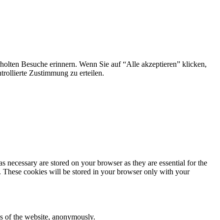
holten Besuche erinnern. Wenn Sie auf “Alle akzeptieren” klicken,
ollierte Zustimmung zu erteilen.
s necessary are stored on your browser as they are essential for the
e. These cookies will be stored in your browser only with your
res of the website, anonymously.