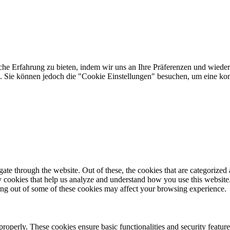
he Erfahrung zu bieten, indem wir uns an Ihre Präferenzen und wieder
Sie können jedoch die "Cookie Einstellungen" besuchen, um eine kontr
e through the website. Out of these, the cookies that are categorized a
rty cookies that help us analyze and understand how you use this websit
ting out of some of these cookies may affect your browsing experience.
 properly. These cookies ensure basic functionalities and security featu