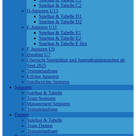
Spieltag & Tabelle C2
D-Junioren U13
Spieltag & Tabelle D1
Spieltag & Tabelle D2
E-Junioren U11
Spieltag & Tabelle E1
Spieltag & Tabelle E2
Spieltag & Tabelle E flex
F-Junioren U9
Bambini U7
Übersicht Sportplätze und Jugendtrainingszeiten ab
Sept.2025
Testspielanfrage
Erfolge Junioren
Spielberichte Junioren
Senioren
Spieltag & Tabelle
Team Senioren
Management Senioren
Testspielanfrage
Damen
Spieltag & Tabelle
Team Damen
Testspielanfrage