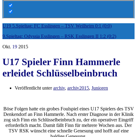
U19 5.Spieltag: FC Esslingen – TSV Weilheim 0:1 (0:0)
9.Spieltag: Odyssia Esslingen – RSK Esslingen II 1:2 (0:2)
Okt.
19
2015
U17 Spieler Finn Hammerle
erleidet Schlüsselbeinbruch
Veröffentlicht unter
archiv
,
archiv2015
,
Junioren
Böse Folgen hatte ein grobes Foulspiel eines U17 Spielers des TSV
Denkendorf an Finn Hammerle. Nach erster Diagnose in der Klinik
zog sich Finn ein Schlüsselbeinbruch zu, der ein operativer Eingriff
erforderlich macht. Damit fällt Finn für mehrere Wochen aus. Der
TSV RSK wünscht eine schnelle Genesung und hofft auf eine
baldige Genesung.