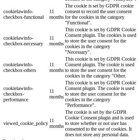
The cookie is set by GDPR cookie
cookielawinfo-
11
consent to record the user consent
checkbox-functional
months
for the cookies in the category
"Functional".
This cookie is set by GDPR Cookie
Consent plugin. The cookies is used
cookielawinfo-
11
to store the user consent for the
checkbox-necessary
months
cookies in the category
"Necessary".
This cookie is set by GDPR Cookie
cookielawinfo-
11
Consent plugin. The cookie is used
checkbox-others
months
to store the user consent for the
cookies in the category "Other.
This cookie is set by GDPR Cookie
cookielawinfo-
Consent plugin. The cookie is used
11
checkbox-
to store the user consent for the
months
performance
cookies in the category
"Performance".
The cookie is set by the GDPR
Cookie Consent plugin and is used
11
viewed_cookie_policy
to store whether or not user has
months
consented to the use of cookies. It
does not store any personal data.