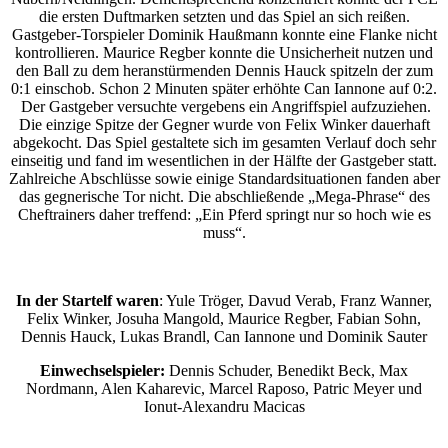
die ersten Duftmarken setzten und das Spiel an sich reißen.
Gastgeber-Torspieler Dominik Haußmann konnte eine Flanke nicht
kontrollieren. Maurice Regber konnte die Unsicherheit nutzen und
den Ball zu dem heranstürmenden Dennis Hauck spitzeln der zum
0:1 einschob. Schon 2 Minuten später erhöhte Can Iannone auf 0:2.
Der Gastgeber versuchte vergebens ein Angriffspiel aufzuziehen.
Die einzige Spitze der Gegner wurde von Felix Winker dauerhaft
abgekocht. Das Spiel gestaltete sich im gesamten Verlauf doch sehr
einseitig und fand im wesentlichen in der Hälfte der Gastgeber statt.
Zahlreiche Abschlüsse sowie einige Standardsituationen fanden aber
das gegnerische Tor nicht. Die abschließende „Mega-Phrase“ des
Cheftrainers daher treffend: „Ein Pferd springt nur so hoch wie es
muss“.
In der Startelf waren
: Yule Tröger, Davud Verab, Franz Wanner,
Felix Winker, Josuha Mangold, Maurice Regber, Fabian Sohn,
Dennis Hauck, Lukas Brandl, Can Iannone und Dominik Sauter
Einwechselspieler:
Dennis Schuder, Benedikt Beck, Max
Nordmann, Alen Kaharevic, Marcel Raposo, Patric Meyer und
Ionut-Alexandru Macicas