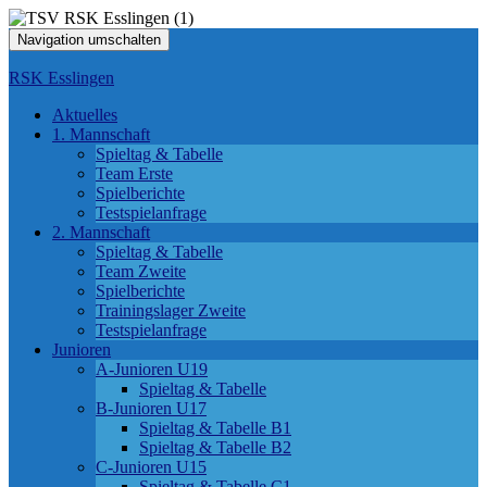
Navigation umschalten
RSK Esslingen
Aktuelles
1. Mannschaft
Spieltag & Tabelle
Team Erste
Spielberichte
Testspielanfrage
2. Mannschaft
Spieltag & Tabelle
Team Zweite
Spielberichte
Trainingslager Zweite
Testspielanfrage
Junioren
A-Junioren U19
Spieltag & Tabelle
B-Junioren U17
Spieltag & Tabelle B1
Spieltag & Tabelle B2
C-Junioren U15
Spieltag & Tabelle C1