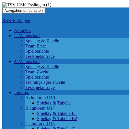
Navigation umschalten
RSK Esslingen
Aktuelles
1. Mannschaft
Spieltag & Tabelle
Team Erste
Spielberichte
Testspielanfrage
2. Mannschaft
Spieltag & Tabelle
Team Zweite
Spielberichte
Trainingslager Zweite
Testspielanfrage
Junioren
A-Junioren U19
Spieltag & Tabelle
B-Junioren U17
Spieltag & Tabelle B1
Spieltag & Tabelle B2
C-Junioren U15
Spieltag & Tabelle C1