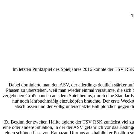
T
Im letzten Punktspiel des Spieljahres 2016 konnte der TSV RSK
Dabei dominierte man den ASV, der allerdings deutlich stärker auf
Phasen zu überstehen, weil man wieder einmal versäumte, die sich b
vergebenen Großchancen aus dem Spiel heraus, durch eine Standards
nur noch lehrbuchmäßig einzuköpfen brauchte. Der erste Weckruf
abschlossen und der völlig unterschätzte Ball plötzlich gegen
Zu Beginn der zweiten Hälfte agierte der TSV RSK zunächst viel zu 
eine oder andere Situation, in der der ASV gefährlich vor das Esslin
einen schönen Pass von Ramazan Durmus aus halblinker Position so