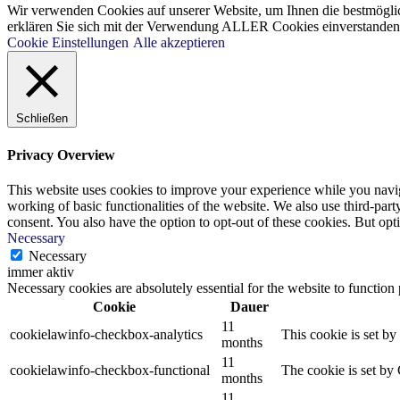
Wir verwenden Cookies auf unserer Website, um Ihnen die bestmöglic
erklären Sie sich mit der Verwendung ALLER Cookies einverstanden. 
Cookie Einstellungen
Alle akzeptieren
Schließen
Privacy Overview
This website uses cookies to improve your experience while you navigat
working of basic functionalities of the website. We also use third-pa
consent. You also have the option to opt-out of these cookies. But op
Necessary
Necessary
immer aktiv
Necessary cookies are absolutely essential for the website to function
Cookie
Dauer
11
cookielawinfo-checkbox-analytics
This cookie is set b
months
11
cookielawinfo-checkbox-functional
The cookie is set by
months
11