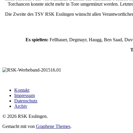
Torchancen konnte nicht mehr in Tore umgemünzt werden. Letztendl
Die Zweite des TSV RSK Esslingen wünscht allen Verantwortlichen,
Es spielten:
Fellhauer, Degmayr, Haugg, Ben Saad, Duve
T
Kontakt
Impressum
Datenschutz
Archiv
© 2026 RSK Esslingen.
Gemacht mit
von
Graphene Themes
.