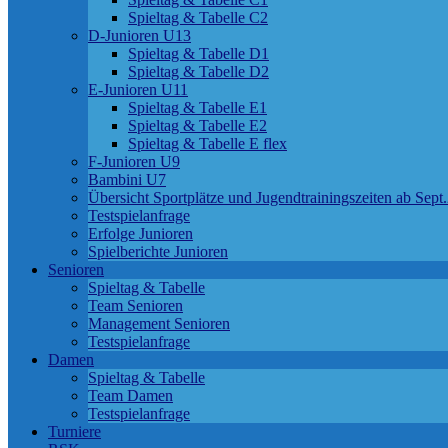
Spieltag & Tabelle C2
D-Junioren U13
Spieltag & Tabelle D1
Spieltag & Tabelle D2
E-Junioren U11
Spieltag & Tabelle E1
Spieltag & Tabelle E2
Spieltag & Tabelle E flex
F-Junioren U9
Bambini U7
Übersicht Sportplätze und Jugendtrainingszeiten ab Sept
Testspielanfrage
Erfolge Junioren
Spielberichte Junioren
Senioren
Spieltag & Tabelle
Team Senioren
Management Senioren
Testspielanfrage
Damen
Spieltag & Tabelle
Team Damen
Testspielanfrage
Turniere