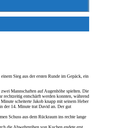
einem Sieg aus der ersten Runde im Gepäck, ein
er zwei Mannschaften auf Augenhöhe spielten. Die
hr rechtzeitig entschärft werden konnten, während
. Minute scheiterte Jakob knapp mit seinem Heber
n der 14. Minute trat David an. Der gut
ammen Schuss aus dem Rückraum ins rechte lange
durch die Abwehrreihen von Kuchen endete erst