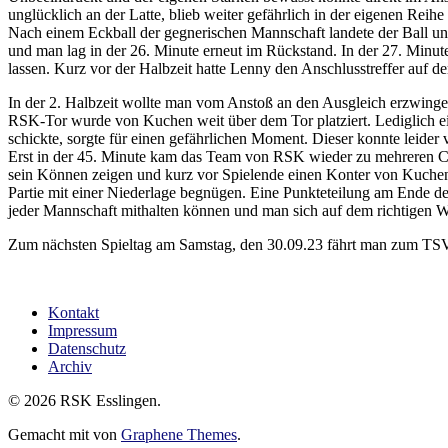
unglücklich an der Latte, blieb weiter gefährlich in der eigenen Rei
Nach einem Eckball der gegnerischen Mannschaft landete der Ball un
und man lag in der 26. Minute erneut im Rückstand. In der 27. Minut
lassen. Kurz vor der Halbzeit hatte Lenny den Anschlusstreffer auf d
In der 2. Halbzeit wollte man vom Anstoß an den Ausgleich erzwingen
RSK-Tor wurde von Kuchen weit über dem Tor platziert. Lediglich ein
schickte, sorgte für einen gefährlichen Moment. Dieser konnte leider
Erst in der 45. Minute kam das Team von RSK wieder zu mehreren 
sein Können zeigen und kurz vor Spielende einen Konter von Kuchen
Partie mit einer Niederlage begnügen. Eine Punkteteilung am Ende der
jeder Mannschaft mithalten können und man sich auf dem richtigen W
Zum nächsten Spieltag am Samstag, den 30.09.23 fährt man zum TSV D
Kontakt
Impressum
Datenschutz
Archiv
© 2026 RSK Esslingen.
Gemacht mit
von
Graphene Themes
.