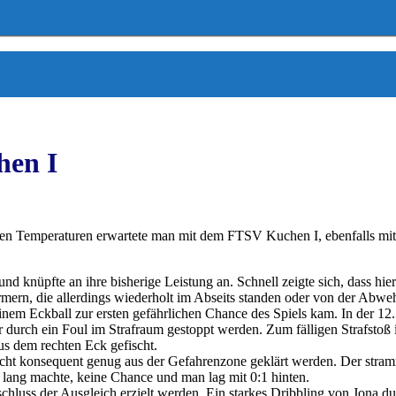
hen I
n Temperaturen erwartete man mit dem FTSV Kuchen I, ebenfalls mit 
 knüpfte an ihre bisherige Leistung an. Schnell zeigte sich, dass hi
rmern, die allerdings wiederholt im Abseits standen oder von der Abwe
einem Eckball zur ersten gefährlichen Chance des Spiels kam. In der 12
 durch ein Foul im Strafraum gestoppt werden. Zum fälligen Strafstoß i
us dem rechten Eck gefischt.
 nicht konsequent genug aus der Gefahrenzone geklärt werden. Der str
lang machte, keine Chance und man lag mit 0:1 hinten.
chluss der Ausgleich erzielt werden. Ein starkes Dribbling von Jona 