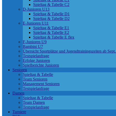
Spieltag & Tabelle C2
D-Junioren U13
Spieltag & Tabelle D1
Spieltag & Tabelle D2
E-Junioren U11
Spieltag & Tabelle E1
Spieltag & Tabelle E2
Spieltag & Tabelle E flex
F-Junioren U9
Bambini U7
Übersicht Sportplätze und Jugendtrainingszeiten ab Sept
Testspielanfrage
Erfolge Junioren
Spielberichte Junioren
Senioren
Spieltag & Tabelle
Team Senioren
Management Senioren
Testspielanfrage
Damen
Spieltag & Tabelle
Team Damen
Testspielanfrage
Turniere