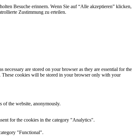
holten Besuche erinnern. Wenn Sie auf “Alle akzeptieren” klicken,
ollierte Zustimmung zu erteilen.
s necessary are stored on your browser as they are essential for the
e. These cookies will be stored in your browser only with your
res of the website, anonymously.
ent for the cookies in the category "Analytics".
category "Functional".