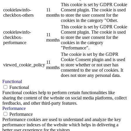
This cookie is set by GDPR Cookie
cookielawinfo-
11
Consent plugin. The cookie is used
checkbox-others
months
to store the user consent for the
cookies in the category "Other.
This cookie is set by GDPR Cookie
cookielawinfo-
Consent plugin. The cookie is used
11
checkbox-
to store the user consent for the
months
performance
cookies in the category
"Performance".
The cookie is set by the GDPR
Cookie Consent plugin and is used
11
viewed_cookie_policy
to store whether or not user has
months
consented to the use of cookies. It
does not store any personal data.
Functional
Functional
Functional cookies help to perform certain functionalities like
sharing the content of the website on social media platforms, collect
feedbacks, and other third-party features.
Performance
Performance
Performance cookies are used to understand and analyze the key
performance indexes of the website which helps in delivering a
better user experience for the visitors.