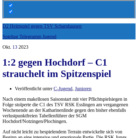
D2 Heimspiel gegen TSV Scharnhausen
Spieltag Telegramm Jugend
Okt.
13
2023
1:2 gegen Hochdorf – C1
strauchelt im Spitzenspiel
Veröffentlicht unter
C-Jugend
,
Junioren
Nach einem makellosen Saisonstart mit vier Pflichtspielsiegen in
Folge stolperte die C1 des TSV RSK Esslingen am vergangenen
Wochenende an der Katharinenlinde gegen den bisher ebenfalls
verlustpunktfreien Tabellenführer der SGM
Hochdorf/Notzingen/Plochingen.
Auf nicht leicht zu bespielendem Terrain entwickelte sich von
Beginn an eine intensive und emotionale Partie. Die RSK Jungs