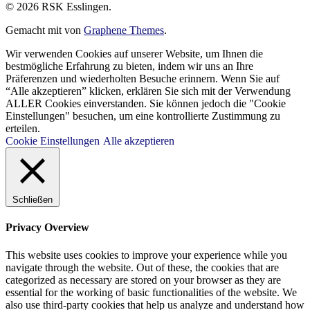
© 2026 RSK Esslingen.
Gemacht mit
von
Graphene Themes
.
Wir verwenden Cookies auf unserer Website, um Ihnen die
bestmögliche Erfahrung zu bieten, indem wir uns an Ihre
Präferenzen und wiederholten Besuche erinnern. Wenn Sie auf
“Alle akzeptieren” klicken, erklären Sie sich mit der Verwendung
ALLER Cookies einverstanden. Sie können jedoch die "Cookie
Einstellungen" besuchen, um eine kontrollierte Zustimmung zu
erteilen.
Cookie Einstellungen
Alle akzeptieren
Schließen
Privacy Overview
This website uses cookies to improve your experience while you
navigate through the website. Out of these, the cookies that are
categorized as necessary are stored on your browser as they are
essential for the working of basic functionalities of the website. We
also use third-party cookies that help us analyze and understand how