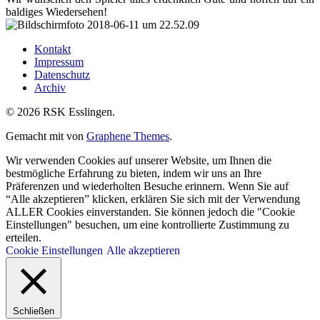
baldiges Wiedersehen!
Kontakt
Impressum
Datenschutz
Archiv
© 2026 RSK Esslingen.
Gemacht mit
von
Graphene Themes
.
Wir verwenden Cookies auf unserer Website, um Ihnen die
bestmögliche Erfahrung zu bieten, indem wir uns an Ihre
Präferenzen und wiederholten Besuche erinnern. Wenn Sie auf
“Alle akzeptieren” klicken, erklären Sie sich mit der Verwendung
ALLER Cookies einverstanden. Sie können jedoch die "Cookie
Einstellungen" besuchen, um eine kontrollierte Zustimmung zu
erteilen.
Cookie Einstellungen
Alle akzeptieren
Schließen