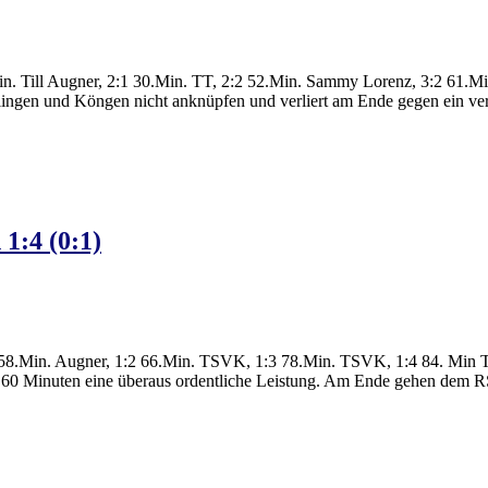
.Min. Till Augner, 2:1 30.Min. TT, 2:2 52.Min. Sammy Lorenz, 3:2 61.
ingen und Köngen nicht anknüpfen und verliert am Ende gegen ein v
1:4 (0:1)
1:1 58.Min. Augner, 1:2 66.Min. TSVK, 1:3 78.Min. TSVK, 1:4 84. Mi
0 Minuten eine überaus ordentliche Leistung. Am Ende gehen dem RS