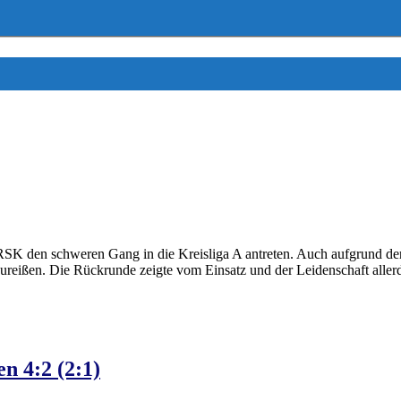
 RSK den schweren Gang in die Kreisliga A antreten. Auch aufgrund d
zureißen. Die Rückrunde zeigte vom Einsatz und der Leidenschaft aller
n 4:2 (2:1)