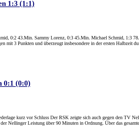
n 1:3 (1:1)
Schmid, 0:2 43.Min. Sammy Lorenz, 0:3 45.Min. Michael Schmid, 1:3 
n mit 3 Punkten und überzeugt insbesondere in der ersten Halbzeit dur
 0:1 (0:0)
ederlage kurz vor Schluss Der RSK zeigte sich auch gegen den TV Nell
nd der Nellinger Leistung über 90 Minuten in Ordnung. Über das gesam