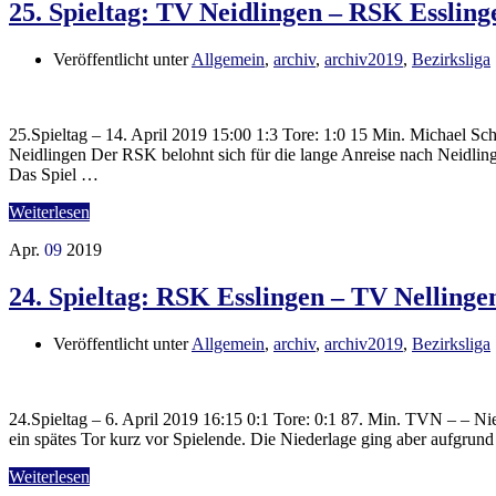
25. Spieltag: TV Neidlingen – RSK Esslinge
Veröffentlicht unter
Allgemein
,
archiv
,
archiv2019
,
Bezirksliga
25.Spieltag – 14. April 2019 15:00 1:3 Tore: 1:0 15 Min. Michael 
Neidlingen Der RSK belohnt sich für die lange Anreise nach Neidlinge
Das Spiel …
Weiterlesen
Apr.
09
2019
24. Spieltag: RSK Esslingen – TV Nellingen
Veröffentlicht unter
Allgemein
,
archiv
,
archiv2019
,
Bezirksliga
24.Spieltag – 6. April 2019 16:15 0:1 Tore: 0:1 87. Min. TVN – – Ni
ein spätes Tor kurz vor Spielende. Die Niederlage ging aber aufgru
Weiterlesen