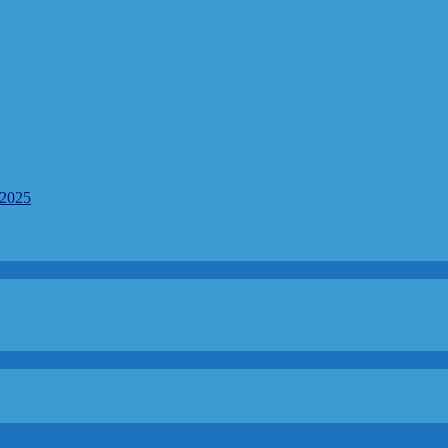
.2025