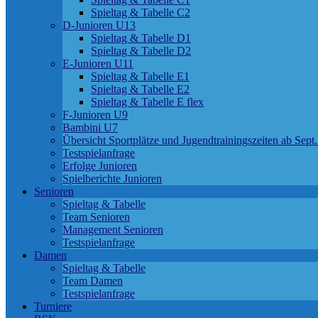
Spieltag & Tabelle C2
D-Junioren U13
Spieltag & Tabelle D1
Spieltag & Tabelle D2
E-Junioren U11
Spieltag & Tabelle E1
Spieltag & Tabelle E2
Spieltag & Tabelle E flex
F-Junioren U9
Bambini U7
Übersicht Sportplätze und Jugendtrainingszeiten ab Sept
Testspielanfrage
Erfolge Junioren
Spielberichte Junioren
Senioren
Spieltag & Tabelle
Team Senioren
Management Senioren
Testspielanfrage
Damen
Spieltag & Tabelle
Team Damen
Testspielanfrage
Turniere