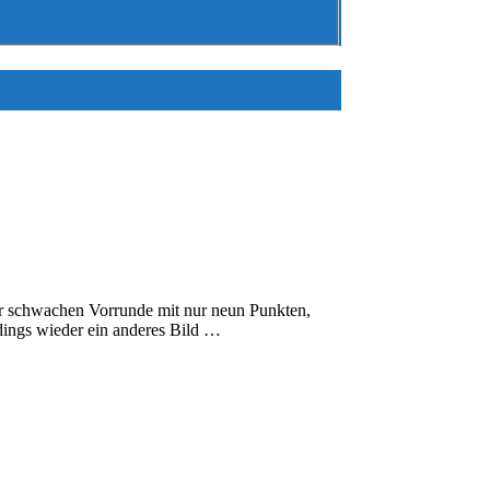
er schwachen Vorrunde mit nur neun Punkten,
dings wieder ein anderes Bild …