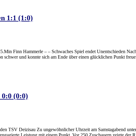
n 1:1 (1:0)
 85.Min Finn Hammerle – – Schwaches Spiel endet Unentschieden Nach
 schwer und konnte sich am Ende über einen glücklichen Punkt freuen
0:0 (0:0)
n den TSV Deizisau Zu ungewöhnlicher Uhrzeit am Samstagabend unter 
 engagierte Leistung mit einem Punkt. Vor 250 Zuschauern zeigte der R