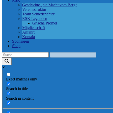
RSK
Geschichte „die Macht vom Berg“
Vereinsstruktur
Team Schiedsrichter
RSK Legenden
Grischa Prömel
Mitgliedschaft
Anfahrt
Kontakt
Sponsoren
Shop
Exact matches only
Search in title
Search in content