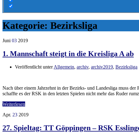
Kategorie:
Bezirksliga
Juni
03
2019
1. Mannschaft steigt in die Kreisliga A ab
Veröffentlicht unter
Allgemein
,
archiv
,
archiv2019
,
Bezirksliga
Nach über einem Jahrzehnt in der Bezirks- und Landesliga muss der
schaffte es der RSK in den letzten Spielen nicht mehr das Ruder rum
Weiterlesen
Apr.
23
2019
27. Spieltag: TT Göppingen – RSK Esslinge