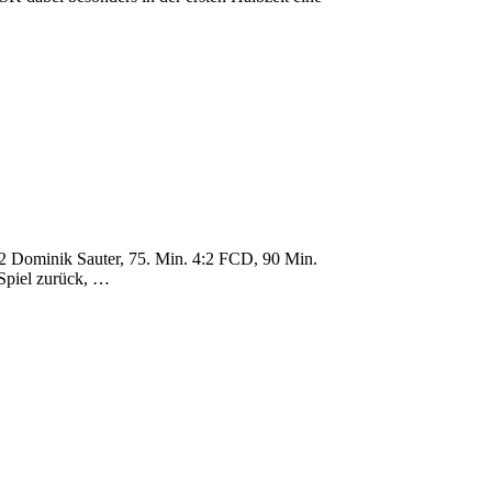
2 Dominik Sauter, 75. Min. 4:2 FCD, 90 Min.
Spiel zurück, …