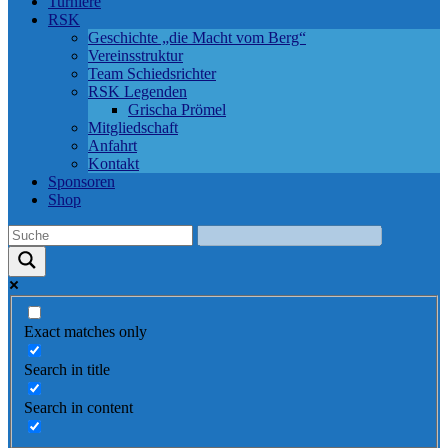
Turniere
RSK
Geschichte „die Macht vom Berg“
Vereinsstruktur
Team Schiedsrichter
RSK Legenden
Grischa Prömel
Mitgliedschaft
Anfahrt
Kontakt
Sponsoren
Shop
Exact matches only
Search in title
Search in content