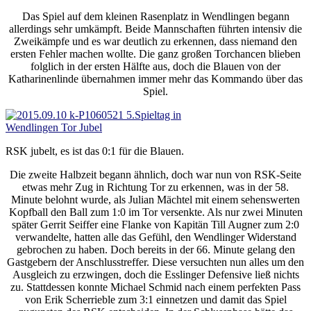
Das Spiel auf dem kleinen Rasenplatz in Wendlingen begann
allerdings sehr umkämpft. Beide Mannschaften führten intensiv die
Zweikämpfe und es war deutlich zu erkennen, dass niemand den
ersten Fehler machen wollte. Die ganz großen Torchancen blieben
folglich in der ersten Hälfte aus, doch die Blauen von der
Katharinenlinde übernahmen immer mehr das Kommando über das
Spiel.
RSK jubelt, es ist das 0:1 für die Blauen.
Die zweite Halbzeit begann ähnlich, doch war nun von RSK-Seite
etwas mehr Zug in Richtung Tor zu erkennen, was in der 58.
Minute belohnt wurde, als Julian Mächtel mit einem sehenswerten
Kopfball den Ball zum 1:0 im Tor versenkte. Als nur zwei Minuten
später Gerrit Seiffer eine Flanke von Kapitän Till Augner zum 2:0
verwandelte, hatten alle das Gefühl, den Wendlinger Widerstand
gebrochen zu haben. Doch bereits in der 66. Minute gelang den
Gastgebern der Anschlusstreffer. Diese versuchten nun alles um den
Ausgleich zu erzwingen, doch die Esslinger Defensive ließ nichts
zu. Stattdessen konnte Michael Schmid nach einem perfekten Pass
von Erik Scherrieble zum 3:1 einnetzen und damit das Spiel