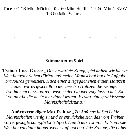
Tore
: 0:1 58.Min. Mächtel, 0:2 60.Min. Seiffer, 1:2 66.Min. TSVW,
1:3 80.Min. Schmid.
Stimmen zum Spiel:
Trainer Luca Greco
:
„Das erwartete Kampfspiel haben wir hier in
Wendlingen erleben dürfen und meine Mannschaft hat die Aufgabe
bravourös gemeistert. Nach einer ausgeglichenen ersten Halbzeit
haben wir es geschafft in der zweiten Halbzeit die wenigen
Torchancen auszunutzen, welche der Gegner zugelassen hat. Ein
Lob an alle die heute hier dabei waren. Es war eine geschlossene
Mannschaftsleistung.“
Außenverteidiger Max Rabus
:
„Zu Anfangs ließen beide
Mannschaften wenig zu und es entwickelte sich das vom Trainer
vorhergesagte kampfbetonte Spiel. Durch das Tor von Jolle musste
Wendlingen dann immer weiter auf machen. Die Räume, die dabei