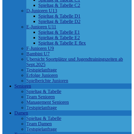
Spieltag & Tabelle C2
D-Junioren U13
Spieltag & Tabelle D1
Spieltag & Tabelle D2
E-Junioren U11
Spieltag & Tabelle E1
Spieltag & Tabelle E2
Spieltag & Tabelle E flex
F-Junioren U9
Bambini U7
Übersicht Sportplätze und Jugendtrainingszeiten ab
Sept.2025
Testspielanfrage
Erfolge Junioren
Spielberichte Junioren
Senioren
Spieltag & Tabelle
Team Senioren
Management Senioren
Testspielanfrage
Damen
Spieltag & Tabelle
Team Damen
Testspielanfrage