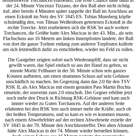
nennenswerte Torchancen erarbeiten. Die erste Chance hatte dann in
der 24. Minute Vincenzo Tizzano, der den Ball aber nicht richtig
traf, aber bereits 4 Minuten später zappelte der Ball im Anschluss an
einen Eckstoß im Netz des SV 1845 ES. Tobias Munsberg köpfte
schulmäßig den, von Tilman Weißenborn getretenen Eckstoß in die
rechte Torecke. Jetzt erarbeiteten sich die RSK`ler auch weitere
Torchancen, die Größte hatte Alex Macicas in der 43. Min., als sein
Flachschuss aus 16 Metern am linken Innenpfosten landete, der Ball
von dort die ganze Torlinie entlang zum anderen Torpfosten kullerte
um sich letztendlich dafür zu entschließen, wieder ins Feld zu rollen.
Die Gastgeber zeigten sofort nach Wiederanpfiff, dass sie nicht
gewillt waren, das Spiel einfach so aus der Hand zu geben, so
musste Moritz Fellhauer in der 50. Minute schon sein ganzes
Können aufbieten, um einen strammen Schuss auf sein Gehäuse
unschädlich zu machen. Im Gegenzug dann das 2:0 für den TSV
RSK II, als Alex Macicas mit einem genialen Pass Martin Buchta
einsetzte, der souverän zum 2:0 einschob. Der Gegner erhöhte jetzt
noch mehr den Druck in Richtung RSK-Gehäuse und kam auch
immer wieder zu Guten Torchancen. Auf der anderen Seite
erlahmten bei den RSK`lern auch immer mehr die Kräfte, auch ob
der heißen Temperaturen, und so kam es wie es kommen musste,
nach einem Abwehrfehler auf der rechten Abwehrseite erzielte der
SV 1845 in der 70. Minute den Anschlusstreffer. Den alten Abstand
hätte Alex Macicas in der 74. Minute wieder herstellen können,