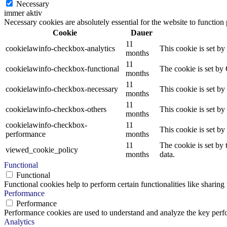
Necessary
immer aktiv
Necessary cookies are absolutely essential for the website to function
Cookie
Dauer
11
cookielawinfo-checkbox-analytics
This cookie is set b
months
11
cookielawinfo-checkbox-functional
The cookie is set by
months
11
cookielawinfo-checkbox-necessary
This cookie is set b
months
11
cookielawinfo-checkbox-others
This cookie is set b
months
cookielawinfo-checkbox-
11
This cookie is set b
performance
months
11
The cookie is set by
viewed_cookie_policy
months
data.
Functional
Functional
Functional cookies help to perform certain functionalities like sharing 
Performance
Performance
Performance cookies are used to understand and analyze the key perfor
Analytics