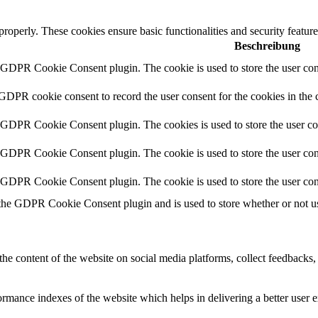
 properly. These cookies ensure basic functionalities and security featu
Beschreibung
y GDPR Cookie Consent plugin. The cookie is used to store the user cons
 GDPR cookie consent to record the user consent for the cookies in the 
y GDPR Cookie Consent plugin. The cookies is used to store the user co
y GDPR Cookie Consent plugin. The cookie is used to store the user cons
y GDPR Cookie Consent plugin. The cookie is used to store the user con
 the GDPR Cookie Consent plugin and is used to store whether or not use
the content of the website on social media platforms, collect feedbacks, 
mance indexes of the website which helps in delivering a better user ex