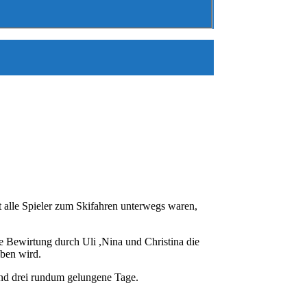
t alle Spieler zum Skifahren unterwegs waren,
 Bewirtung durch Uli ,Nina und Christina die
iben wird.
 und drei rundum gelungene Tage.