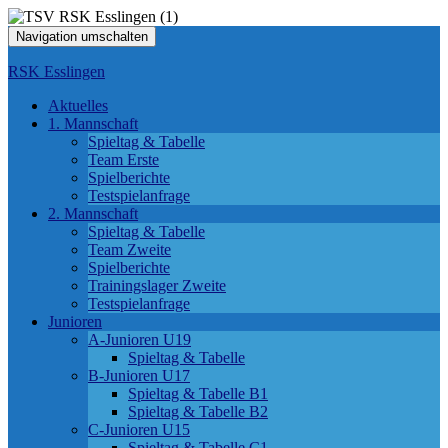
Navigation umschalten
RSK Esslingen
Aktuelles
1. Mannschaft
Spieltag & Tabelle
Team Erste
Spielberichte
Testspielanfrage
2. Mannschaft
Spieltag & Tabelle
Team Zweite
Spielberichte
Trainingslager Zweite
Testspielanfrage
Junioren
A-Junioren U19
Spieltag & Tabelle
B-Junioren U17
Spieltag & Tabelle B1
Spieltag & Tabelle B2
C-Junioren U15
Spieltag & Tabelle C1