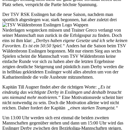
Platz sehen, verspricht die Partie höchste Spannung.
Der TSV RSK Esslingen hat die neue Saison, nachdem man
sportlich abgestiegen war, stark begonnen, hat aber zuletzt drei
Niederlagen wegstecken müssen und Trainer Greco verlangt von
seiner Mannschaft nun zurück in die Erfolgsspur zu finden. Doch
eins ist ihm klar:
„Derbys haben eigene Gesetze und ich sehe keinen
Favoriten. Es ist ein 50:50 Spiel.“
Anders hat die Saison beim TSV
Wäldenbronn Esslingen begonnen. Mit nur einem Sieg aus sechs
Spielen scheint die Mannschaft vom TSV Wäldenbronn keine
einfache Runde vor sich zu haben aber die letzten Ergebnisse
zeigten deutliche Steigerung und pünktlich zum Derby werden die
in hellblau gekleideten Esslinger wohl alles abrufen um von der
Katharinenlinde die volle Ausbeute mitzunehmen.
Kapitän Till Augner findet aber die richtigen Worte:
„Es ist
eindeutig das wichtigste Derby in Esslingen und deshalb braucht
uns niemand mehr motivieren.“
Eine Motivationsrede scheint hier
nicht notwendig zu sein. Doch die Motivation alleine wird nicht
reichen. Daher fordert der Kapitän
„einen starken Teamgeist.“
Um 13:00 Uhr werden sich erst einmal die beiden zweiten
Mannschaften gegenüber stehen und dann um 15:00 Uhr wird das
Esslinger Derby zwischen den Bezirksliga-Mannschaften steigen.