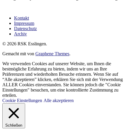
Kontakt
Impressum
Datenschutz
Archiv
© 2026 RSK Esslingen.
Gemacht mit
von
Graphene Themes
.
Wir verwenden Cookies auf unserer Website, um Ihnen die
bestmögliche Erfahrung zu bieten, indem wir uns an Ihre
Präferenzen und wiederholten Besuche erinnern. Wenn Sie auf
“Alle akzeptieren” klicken, erklären Sie sich mit der Verwendung
ALLER Cookies einverstanden. Sie können jedoch die "Cookie
Einstellungen" besuchen, um eine kontrollierte Zustimmung zu
erteilen.
Cookie Einstellungen
Alle akzeptieren
Schließen