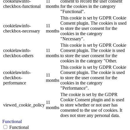
cookielawinfo-
11
consent to record the user consent
checkbox-functional
months
for the cookies in the category
"Functional".
This cookie is set by GDPR Cookie
Consent plugin. The cookies is used
cookielawinfo-
11
to store the user consent for the
checkbox-necessary
months
cookies in the category
"Necessary".
This cookie is set by GDPR Cookie
cookielawinfo-
11
Consent plugin. The cookie is used
checkbox-others
months
to store the user consent for the
cookies in the category "Other.
This cookie is set by GDPR Cookie
cookielawinfo-
Consent plugin. The cookie is used
11
checkbox-
to store the user consent for the
months
performance
cookies in the category
"Performance".
The cookie is set by the GDPR
Cookie Consent plugin and is used
11
viewed_cookie_policy
to store whether or not user has
months
consented to the use of cookies. It
does not store any personal data.
Functional
Functional