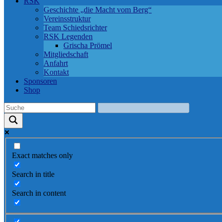
RSK
Geschichte „die Macht vom Berg“
Vereinsstruktur
Team Schiedsrichter
RSK Legenden
Grischa Prömel
Mitgliedschaft
Anfahrt
Kontakt
Sponsoren
Shop
Exact matches only
Search in title
Search in content