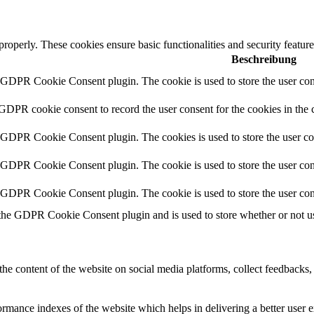
 properly. These cookies ensure basic functionalities and security featu
Beschreibung
y GDPR Cookie Consent plugin. The cookie is used to store the user cons
 GDPR cookie consent to record the user consent for the cookies in the 
y GDPR Cookie Consent plugin. The cookies is used to store the user co
y GDPR Cookie Consent plugin. The cookie is used to store the user cons
y GDPR Cookie Consent plugin. The cookie is used to store the user con
 the GDPR Cookie Consent plugin and is used to store whether or not use
the content of the website on social media platforms, collect feedbacks, 
mance indexes of the website which helps in delivering a better user ex