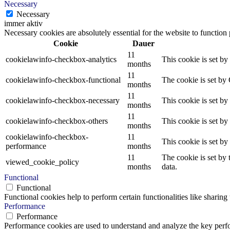
Necessary
Necessary
immer aktiv
Necessary cookies are absolutely essential for the website to function
Cookie
Dauer
11
cookielawinfo-checkbox-analytics
This cookie is set b
months
11
cookielawinfo-checkbox-functional
The cookie is set by
months
11
cookielawinfo-checkbox-necessary
This cookie is set b
months
11
cookielawinfo-checkbox-others
This cookie is set b
months
cookielawinfo-checkbox-
11
This cookie is set b
performance
months
11
The cookie is set by
viewed_cookie_policy
months
data.
Functional
Functional
Functional cookies help to perform certain functionalities like sharing 
Performance
Performance
Performance cookies are used to understand and analyze the key perfor