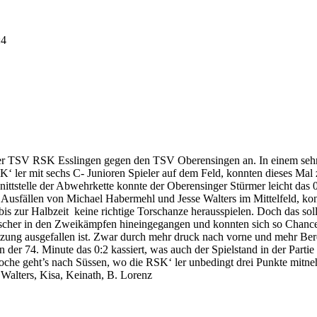
:4
der TSV RSK Esslingen gegen den TSV Oberensingen an. In einem sehr
ler mit sechs C- Junioren Spieler auf dem Feld, konnten dieses Mal zu 
ttstelle der Abwehrkette konnte der Oberensinger Stürmer leicht das 0:
 Ausfällen von Michael Habermehl und Jesse Walters im Mittelfeld, ko
is zur Halbzeit keine richtige Torschanze herausspielen. Doch das sollt
rgischer in den Zweikämpfen hineingegangen und konnten sich so Chan
zung ausgefallen ist. Zwar durch mehr druck nach vorne und mehr Bere
der 74. Minute das 0:2 kassiert, was auch der Spielstand in der Partie 
Woche geht’s nach Süssen, wo die RSK‘ ler unbedingt drei Punkte mit
 Walters, Kisa, Keinath, B. Lorenz