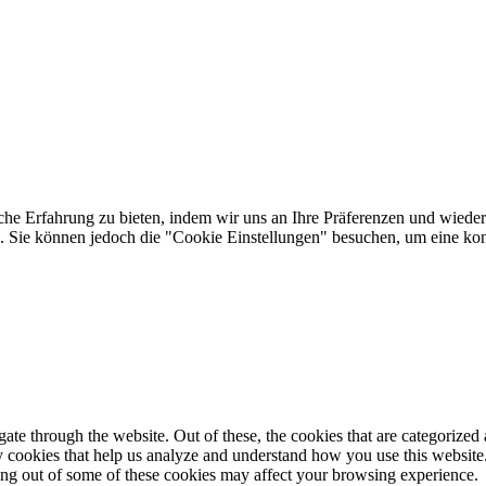
he Erfahrung zu bieten, indem wir uns an Ihre Präferenzen und wieder
Sie können jedoch die "Cookie Einstellungen" besuchen, um eine kontr
e through the website. Out of these, the cookies that are categorized a
rty cookies that help us analyze and understand how you use this websit
ting out of some of these cookies may affect your browsing experience.