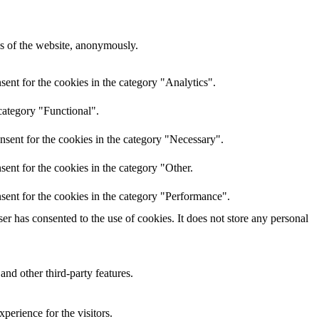
res of the website, anonymously.
ent for the cookies in the category "Analytics".
category "Functional".
nsent for the cookies in the category "Necessary".
ent for the cookies in the category "Other.
sent for the cookies in the category "Performance".
r has consented to the use of cookies. It does not store any personal
and other third-party features.
perience for the visitors.