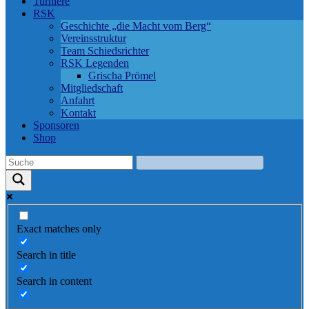
Turniere
RSK
Geschichte „die Macht vom Berg“
Vereinsstruktur
Team Schiedsrichter
RSK Legenden
Grischa Prömel
Mitgliedschaft
Anfahrt
Kontakt
Sponsoren
Shop
Exact matches only
Search in title
Search in content