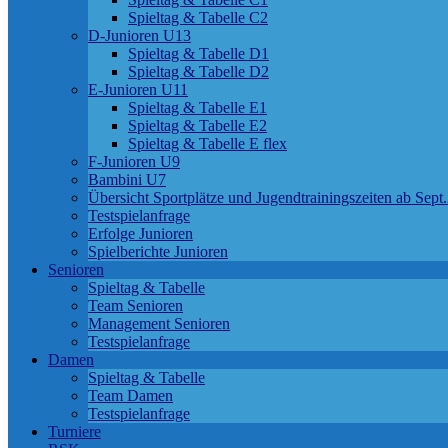
Spieltag & Tabelle C2
D-Junioren U13
Spieltag & Tabelle D1
Spieltag & Tabelle D2
E-Junioren U11
Spieltag & Tabelle E1
Spieltag & Tabelle E2
Spieltag & Tabelle E flex
F-Junioren U9
Bambini U7
Übersicht Sportplätze und Jugendtrainingszeiten ab Sept
Testspielanfrage
Erfolge Junioren
Spielberichte Junioren
Senioren
Spieltag & Tabelle
Team Senioren
Management Senioren
Testspielanfrage
Damen
Spieltag & Tabelle
Team Damen
Testspielanfrage
Turniere