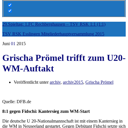
29.Spieltag: 1.FC Rechberghausen – TSV RSK 1:1 (1:1)
TSV RSK Esslingen Mitgliederhauptversammlung 2015
Juni
01
2015
Grischa Prömel trifft zum U20-
WM-Auftakt
Veröffentlicht unter
archiv
,
archiv2015
,
Grischa Prömel
Quelle: DFB.de
8:1 gegen Fidschi: Kantersieg zum WM-Start
Die deutsche U 20-Nationalmannschaft ist mit einem Kantersieg in
die WM in Neuseeland gestartet. Gegen Debütant Fidschi setzte sich