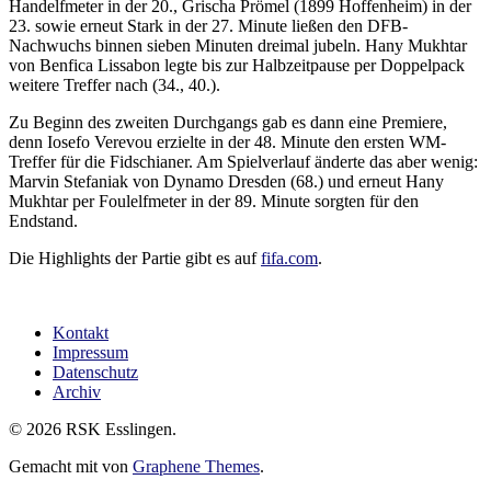
Handelfmeter in der 20., Grischa Prömel (1899 Hoffenheim) in der
23. sowie erneut Stark in der 27. Minute ließen den DFB-
Nachwuchs binnen sieben Minuten dreimal jubeln. Hany Mukhtar
von Benfica Lissabon legte bis zur Halbzeitpause per Doppelpack
weitere Treffer nach (34., 40.).
Zu Beginn des zweiten Durchgangs gab es dann eine Premiere,
denn Iosefo Verevou erzielte in der 48. Minute den ersten WM-
Treffer für die Fidschianer. Am Spielverlauf änderte das aber wenig:
Marvin Stefaniak von Dynamo Dresden (68.) und erneut Hany
Mukhtar per Foulelfmeter in der 89. Minute sorgten für den
Endstand.
Die Highlights der Partie gibt es auf
fifa.com
.
Kontakt
Impressum
Datenschutz
Archiv
© 2026 RSK Esslingen.
Gemacht mit
von
Graphene Themes
.