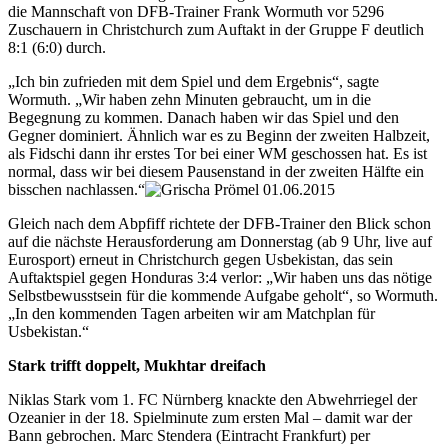
die Mannschaft von DFB-Trainer Frank Wormuth vor 5296
Zuschauern in Christchurch zum Auftakt in der Gruppe F deutlich
8:1 (6:0) durch.
„Ich bin zufrieden mit dem Spiel und dem Ergebnis“, sagte
Wormuth. „Wir haben zehn Minuten gebraucht, um in die
Begegnung zu kommen. Danach haben wir das Spiel und den
Gegner dominiert. Ähnlich war es zu Beginn der zweiten Halbzeit,
als Fidschi dann ihr erstes Tor bei einer WM geschossen hat. Es ist
normal, dass wir bei diesem Pausenstand in der zweiten Hälfte ein
bisschen nachlassen.“
Gleich nach dem Abpfiff richtete der DFB-Trainer den Blick schon
auf die nächste Herausforderung am Donnerstag (ab 9 Uhr, live auf
Eurosport) erneut in Christchurch gegen Usbekistan, das sein
Auftaktspiel gegen Honduras 3:4 verlor: „Wir haben uns das nötige
Selbstbewusstsein für die kommende Aufgabe geholt“, so Wormuth.
„In den kommenden Tagen arbeiten wir am Matchplan für
Usbekistan.“
Stark trifft doppelt, Mukhtar dreifach
Niklas Stark vom 1. FC Nürnberg knackte den Abwehrriegel der
Ozeanier in der 18. Spielminute zum ersten Mal – damit war der
Bann gebrochen. Marc Stendera (Eintracht Frankfurt) per